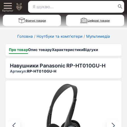
Перейти
Пошук
Main
до
Каталог
для:
вмісту
Menu
Фізичні товари
Цифрові товари
Головна
/
Ноутбуки та комп'ютери
/
Мультимедіа
Про товар
Опис товару
Характеристики
Відгуки
Навушники Panasonic RP-HT010GU-H
Артикул:
RP-HT010GU-H