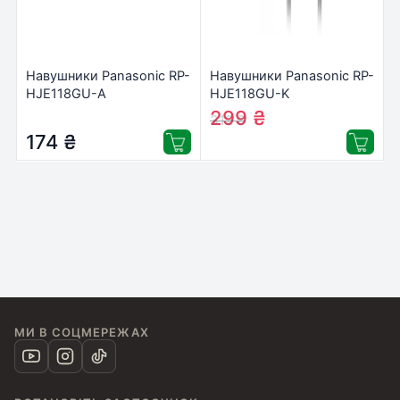
Навушники Panasonic RP-
Навушники Panasonic RP-
HJE118GU-A
HJE118GU-K
299
₴
312
₴
174
₴
МИ В СОЦМЕРЕЖАХ