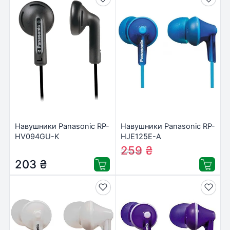
Навушники Panasonic RP-
Навушники Panasonic RP-
HV094GU-K
HJE125E-A
259
₴
270
₴
203
₴