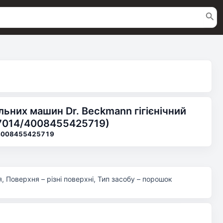
ьних машин Dr. Beckmann гігієнічний
7014/4008455425719)
4008455425719
 Поверхня – різні поверхні, Тип засобу – порошок