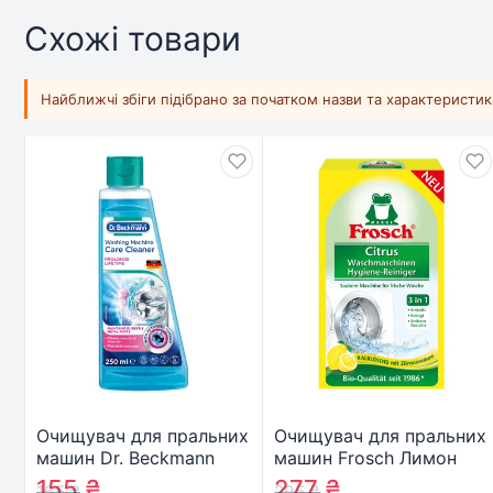
Схожі товари
Найближчі збіги підібрано за початком назви та характеристи
Очищувач для пральних
Очищувач для пральних
машин Dr. Beckmann
машин Frosch Лимон
250 мл
250 г (4001499939891)
155
₴
277
₴
165
₴
295
₴