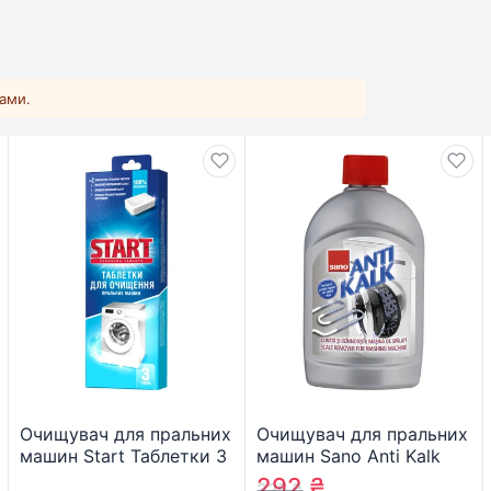
ками.
Очищувач для пральних
Очищувач для пральних
машин Start Таблетки 3
машин Sano Anti Kalk
шт. (4820207100596)
For Washing Machines
292
₴
325
₴