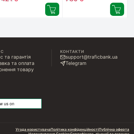
(M2GCP121)
ІС
КОНТАКТИ
с та гарантія
support@traficbank.ua
авка та оплата
Telegram
рнення товару
Угода користувача
Політика конфіденційності
Публічна оферта
Налаштування Cookies
Сертифікати, ліцензії та патенти