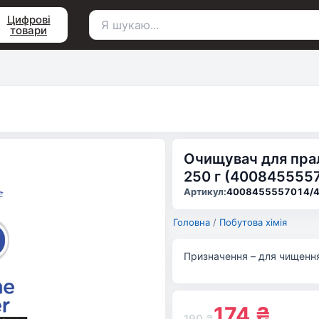
Цифрові
товари
Пошук
для:
Очищувач для прал
250 г (400845555
Артикул:
4008455557014/
Головна
/
Побутова хімія
Призначення – для чищення,
174
₴
190
₴