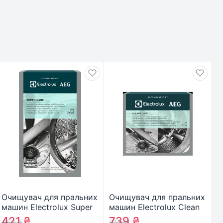
Очищувач для пральних
Очищувач для пральних
машин Electrolux Super
машин Electrolux Clean
Care 2 шт (M2GCP101)
& Care 3 в 1 12 шт.
421
₴
739
₴
458
₴
813
₴