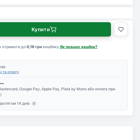
Купити
а отримати до
0,16 грн
кешбеку.
Як працює кешбек?
тою
у та оплату
425719)
astercard, Google Pay, Apple Pay, Plata by Mono або оплата при
)
протягом 14 днів
?