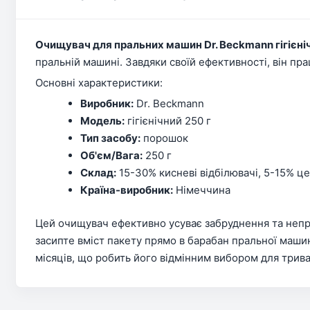
Очищувач для пральних машин Dr. Beckmann гігієніч
пральній машині. Завдяки своїй ефективності, він пр
Основні характеристики:
Виробник:
Dr. Beckmann
Модель:
гігієнічний 250 г
Тип засобу:
порошок
Об'єм/Вага:
250 г
Склад:
15-30% кисневі відбілювачі, 5-15% ц
Країна-виробник:
Німеччина
Цей очищувач ефективно усуває забруднення та непр
засипте вміст пакету прямо в барабан пральної машин
місяців, що робить його відмінним вибором для трив