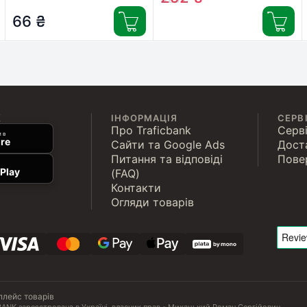
500 мл
66
₴
(7290010935260)
К
ІНФОРМАЦІЯ
СЕРВ
Про Traficbank
Серві
 в
re
Сайти та Google Ads
Дост
Питання та відповіді
Пове
Play
(FAQ)
Контакти
Огляди товарів
плейс товарів