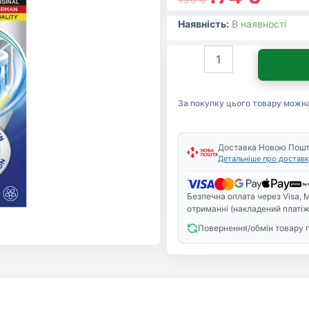
Наявність:
В наявності
Очищувач
для
пральних
машин
За покупку цього товару можн
Dr.
Beckmann
гігієнічний
250
Доставка Новою Пош
Детальніше про доставк
г
(4008455557014/4008455
кількість
Безпечна оплата через Visa, M
отриманні (накладений платіж
Повернення/обмін товару 