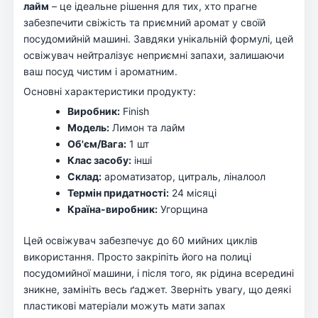
лайм
– це ідеальне рішення для тих, хто прагне
забезпечити свіжість та приємний аромат у своїй
посудомийній машині. Завдяки унікальній формулі, цей
освіжувач нейтралізує неприємні запахи, залишаючи
ваш посуд чистим і ароматним.
Основні характеристики продукту:
Виробник:
Finish
Модель:
Лимон та лайм
Об'єм/Вага:
1 шт
Клас засобу:
інші
Склад:
ароматизатор, цитраль, ліналоол
Термін придатності:
24 місяці
Країна-виробник:
Угорщина
Цей освіжувач забезпечує до 60 мийних циклів
використання. Просто закріпіть його на полиці
посудомийної машини, і після того, як рідина всередині
зникне, замініть весь ґаджет. Зверніть увагу, що деякі
пластикові матеріали можуть мати запах