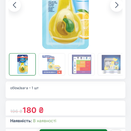
об’єм/вага – 1 шт
180
₴
196
₴
Наявність:
В наявності