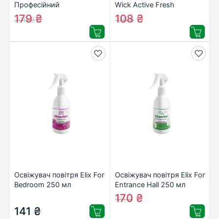
Професійний
Wick Active Fresh
нейтралізатор запахів З
Освіжаюча малина та
179
₴
108
₴
206
₴
120
₴
ароматом лайму 500 мл
лайм 237 мл
(4820024949514)
(4820232970881)
Освіжувач повітря Elix For
Освіжувач повітря Elix For
Bedroom 250 мл
Entrance Hall 250 мл
(5902315537149)
(5902315537163)
170
₴
181
₴
141
₴