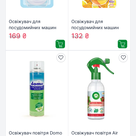
Освіжувач для
Освіжувач для
посудомийних машин
посудомийних машин
Finish Аромат свіжості
Somat Deo Duo-Pearls
169
₴
132
₴
184
₴
147
₴
(8690570520491)
Lemon & Orange
(9000101000436)
Освіжувач повітря Domo
Освіжувач повітря Air