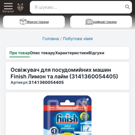
Перейти
Пошук
Main
до
Каталог
для:
вмісту
Menu
Фізичні товари
Цифрові товари
Головна
/
Побутова хімія
Про товар
Опис товару
Характеристики
Відгуки
Освіжувач для посудомийних машин
Finish Лимон та лайм (3141360054405)
Артикул:
3141360054405