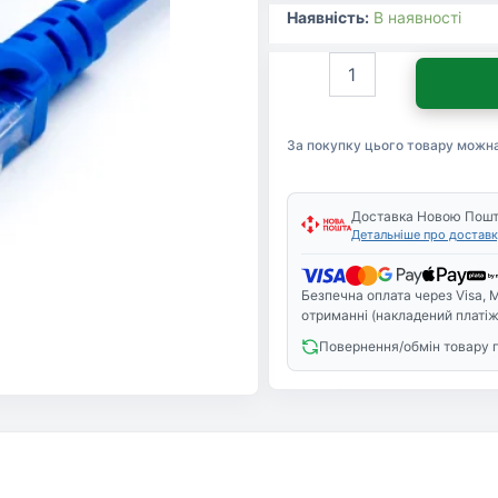
Наявність:
В наявності
Патч-
корд
5м
RJ-
За покупку цього товару можн
45
CCA
Atcom
(9163)
Доставка Новою Пош
Детальніше про доставк
кількість
Безпечна оплата через Visa, M
отриманні (накладений платіж
Повернення/обмін товару 