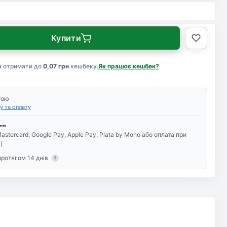
Купити
а отримати до
0,07 грн
кешбеку.
Як працює кешбек?
тою
у та оплату
astercard, Google Pay, Apple Pay, Plata by Mono або оплата при
)
протягом 14 днів
?