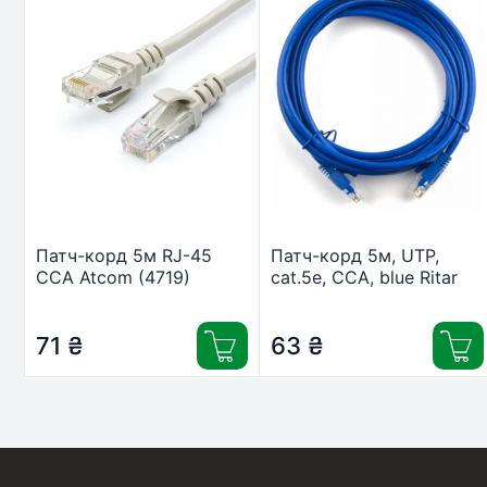
Патч-корд 5м RJ-45
Патч-корд 5м, UTP,
CCA Atcom (4719)
cat.5e, CCA, blue Ritar
(PCR-CCA/5Be)
71
₴
63
₴