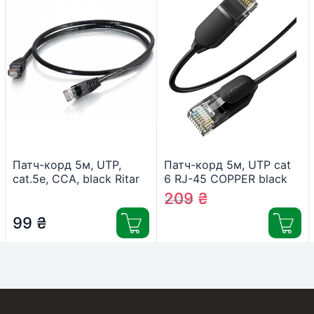
Патч-корд 5м, UTP,
Патч-корд 5м, UTP cat
cat.5e, CCA, black Ritar
6 RJ-45 COPPER black
(PCR-CCA/5Bk)
Ugreen (U_70654)
209
₴
223
₴
99
₴