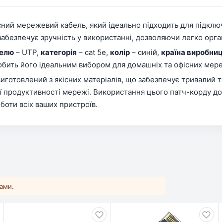
існий мережевий кабель, який ідеально підходить для підклю
забезпечує зручність у використанні, дозволяючи легко орган
белю
– UTP,
категорія
– cat 5e,
колір
– синій,
країна виробни
робить його ідеальним вибором для домашніх та офісних мер
иготовлений з якісних матеріалів, що забезпечує тривалий т
ої продуктивності мережі. Використання цього патч-корду 
боти всіх ваших пристроїв.
ками.