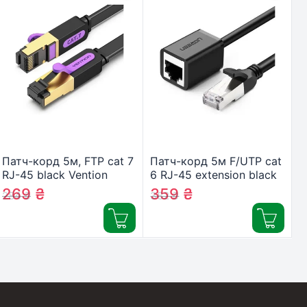
Патч-корд 5м, FTP cat 7
Патч-корд 5м F/UTP cat
RJ-45 black Vention
6 RJ-45 extension black
(ICABJ)
Ugreen (U_11283)
269
₴
359
₴
284
₴
382
₴