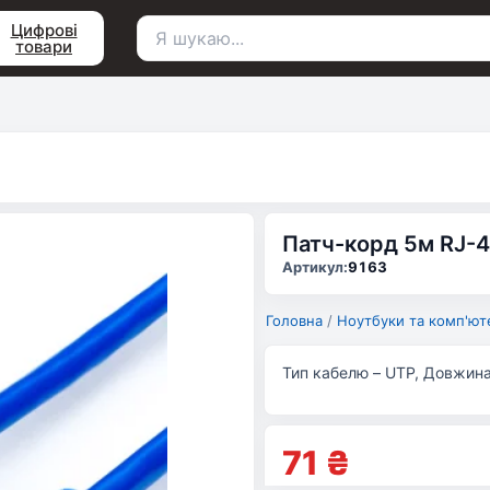
Цифрові
товари
Пошук
для:
Патч-корд 5м RJ-4
Артикул:
9163
Головна
/
Ноутбуки та комп'ют
Тип кабелю – UTP, Довжина –
71
₴