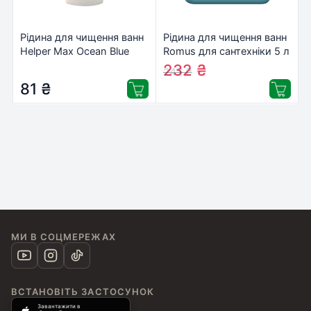
Рідина для чищення ванн
Рідина для чищення ванн
Helper Max Ocean Blue
Romus для сантехніки 5 л
Для сантехніки 1 л
(4820137761385)
232
₴
247
₴
(4820183972996)
81
₴
МИ В СОЦМЕРЕЖАХ
ВСТАНОВІТЬ ЗАСТОСУНОК
Завантажити в