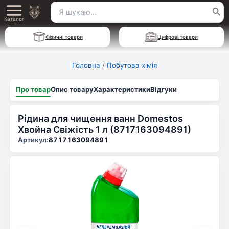
Перейти
Пошук
Main
до
Каталог
для:
вмісту
Menu
Фізичні товари
Цифрові товари
Головна
/
Побутова хімія
Про товар
Опис товару
Характеристики
Відгуки
Рідина для чищення ванн Domestos
Хвойна Свіжість 1 л (8717163094891)
Артикул:
8717163094891