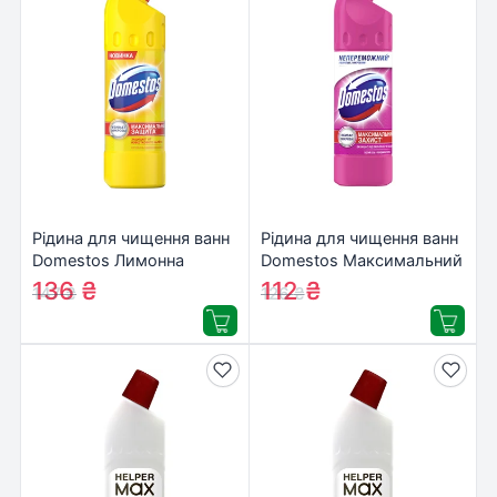
Рідина для чищення ванн
Рідина для чищення ванн
Domestos Лимонна
Domestos Максимальний
Свіжість 1 л
Захист Рожевий шторм
136
₴
112
₴
147
₴
126
₴
(8717163094921)
750 мл (8720181679063)