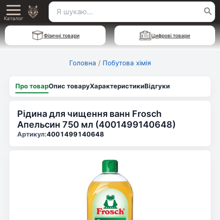
Перейти
Пошук
Main
до
Каталог
для:
вмісту
Menu
Фізичні товари
Цифрові товари
Головна
/
Побутова хімія
Про товар
Опис товару
Характеристики
Відгуки
Рідина для чищення ванн Frosch
Апельсин 750 мл (4001499140648)
Артикул:
4001499140648