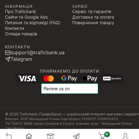
ІНФОРМАЦІЯ
СЕРВІС
Про Traficbank
Сервіс та гарантія
Сайти та Google Ads
Доставка та оплата
Питання та відповіді (FAQ)
Повернення товару
Контакти
Огляди товарів
КОНТАКТИ
support@traficbank.ua
Telegram
ПРИЙМАЄМО ДО ОПЛАТИ
© 2026 Traficbank (Трафікбанк) — український інтернет-магазин і маркет
Власник: ФОП Михацький Роман Сергійович, РНОКПП 3109610453.
ТМ TRAFIC BANK зареєстрована в Україні, власник прав - Михацький Роман
Сергійович.
Угода користувача
Політика конфіденційності
Публічна оферта