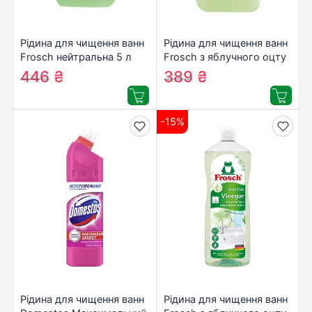
Рідина для чищення ванн
Рідина для чищення ванн
Frosch нейтральна 5 л
Frosch з яблучного оцту
(4001499115578)
для видалення вапняних
446
₴
389
₴
475
₴
458
₴
відкладень 5 л
(4001499115561)
-15%
Рідина для чищення ванн
Рідина для чищення ванн