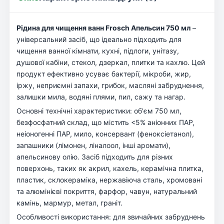
Рідина для чищення ванн Frosch Апельсин 750 мл
–
універсальний засіб, що ідеально підходить для
чищення ванної кімнати, кухні, підлоги, унітазу,
душової кабіни, стекол, дзеркал, плитки та кахлю. Цей
продукт ефективно усуває бактерії, мікроби, жир,
іржу, неприємні запахи, грибок, масляні забруднення,
залишки мила, водяні плями, пил, сажу та нагар.
Основні технічні характеристики: об'єм 750 мл,
безфосфатний склад, що містить <5% аніонних ПАР,
неіоногенні ПАР, мило, консервант (феноксіетанол),
запашники (лімонен, ліналоол, інші аромати),
апельсинову олію. Засіб підходить для різних
поверхонь, таких як акрил, кахель, керамічна плитка,
пластик, склокераміка, нержавіюча сталь, хромовані
та алюмінієві покриття, фарфор, чавун, натуральний
камінь, мармур, метал, граніт.
Особливості використання: для звичайних забруднень