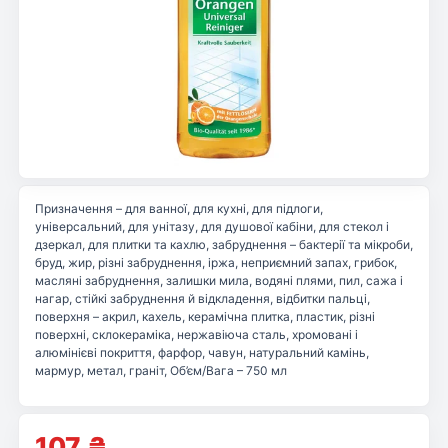
Призначення – для ванної, для кухні, для підлоги,
універсальний, для унітазу, для душової кабіни, для стекол і
дзеркал, для плитки та кахлю, забруднення – бактерії та мікроби,
бруд, жир, різні забруднення, іржа, неприємний запах, грибок,
масляні забруднення, залишки мила, водяні плями, пил, сажа і
нагар, стійкі забруднення й відкладення, відбитки пальці,
поверхня – акрил, кахель, керамічна плитка, пластик, різні
поверхні, склокераміка, нержавіюча сталь, хромовані і
алюмінієві покриття, фарфор, чавун, натуральний камінь,
мармур, метал, граніт, Об’єм/Вага – 750 мл
107
₴