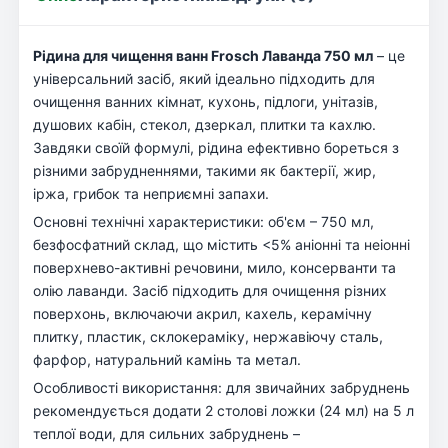
Рідина для чищення ванн Frosch Лаванда 750 мл
– це
універсальний засіб, який ідеально підходить для
очищення ванних кімнат, кухонь, підлоги, унітазів,
душових кабін, стекол, дзеркал, плитки та кахлю.
Завдяки своїй формулі, рідина ефективно бореться з
різними забрудненнями, такими як бактерії, жир,
іржа, грибок та неприємні запахи.
Основні технічні характеристики: об'єм – 750 мл,
безфосфатний склад, що містить <5% аніонні та неіонні
поверхнево-активні речовини, мило, консерванти та
олію лаванди. Засіб підходить для очищення різних
поверхонь, включаючи акрил, кахель, керамічну
плитку, пластик, склокераміку, нержавіючу сталь,
фарфор, натуральний камінь та метал.
Особливості використання: для звичайних забруднень
рекомендується додати 2 столові ложки (24 мл) на 5 л
теплої води, для сильних забруднень –