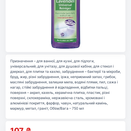
Призначення – для ванної, для кухні, для підлоги,
універсальний, для унітазу, для душової кабіни, для стекол і
дзеркал, для плитки та кахлю, забруднення – бактерії та мікроби,
бруд, жир, різні забруднення, іржа, неприємний запах, грибок,
масляні забруднення, залишки мила, водяні плями, пил, сажа і
нагар, стійкі забруднення й відкладення, відбитки пальці,
поверхня – акрил, кахель, керамічна плитка, пластик, різні
поверхні, склокераміка, нержавіюча сталь, хромовані і
алюмінієві покриття, фарфор, чавун, натуральний камінь,
мармур, метал, граніт, Об’єм/Вага – 750 мл
107
₴