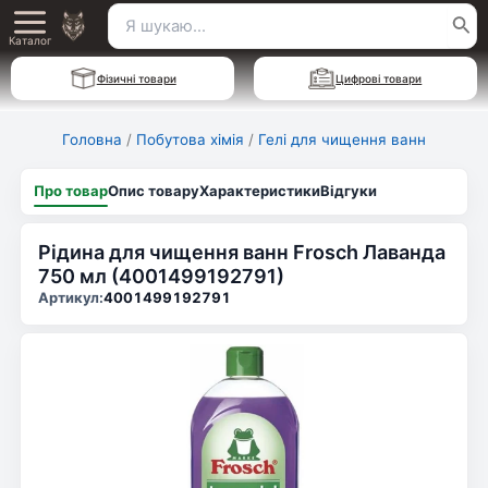
Перейти
Пошук
Main
до
Каталог
для:
вмісту
Menu
Фізичні товари
Цифрові товари
Головна
/
Побутова хімія
/
Гелі для чищення ванн
Про товар
Опис товару
Характеристики
Відгуки
Рідина для чищення ванн Frosch Лаванда
750 мл (4001499192791)
Артикул:
4001499192791