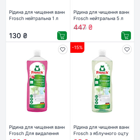
Рідина для чищення ванн
Рідина для чищення ванн
Frosch нейтральна 1 л
Frosch нейтральна 5 л
(4009175171009)
(4001499115578)
447
₴
476
₴
130
₴
-15%
Рідина для чищення ванн
Рідина для чищення ванн
Frosch Для видалення
Frosch з яблучного оцту
вапняного нальоту
для видалення вапняних