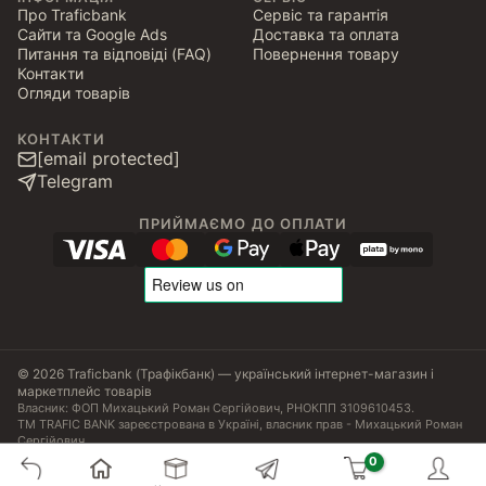
Про Traficbank
Сервіс та гарантія
Сайти та Google Ads
Доставка та оплата
Питання та відповіді (FAQ)
Повернення товару
Контакти
Огляди товарів
КОНТАКТИ
[email protected]
Telegram
ПРИЙМАЄМО ДО ОПЛАТИ
© 2026 Traficbank (Трафікбанк) — український інтернет-магазин і
маркетплейс товарів
Власник: ФОП Михацький Роман Сергійович, РНОКПП 3109610453.
ТМ TRAFIC BANK зареєстрована в Україні, власник прав - Михацький Роман
Сергійович.
Угода користувача
Політика конфіденційності
Публічна оферта
Налаштування Cookies
Сертифікати, ліцензії та патенти