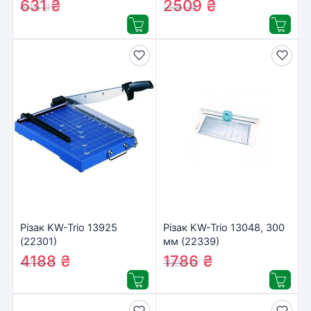
631
₴
2509
₴
644
₴
2561
₴
Різак KW-Trio 13925
Різак KW-Trio 13048, 300
(22301)
мм (22339)
4188
₴
1786
₴
4274
₴
1823
₴