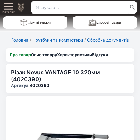
Перейти
Пошук
Main
до
Каталог
для:
вмісту
Menu
Фізичні товари
Цифрові товари
Головна
/
Ноутбуки та комп'ютери
/
Обробка документів
Про товар
Опис товару
Характеристики
Відгуки
Різак Novus VANTAGE 10 320мм
(4020390)
Артикул:
4020390