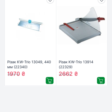
Різак KW-Trio 13049, 440
Різак KW-Trio 13914
мм (22340)
(22329)
1970
₴
2662
₴
2011
₴
2717
₴