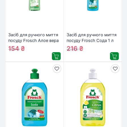
Засіб для ручного миття
Засіб для ручного миття
посуду Frosch Алое вера
посуду Frosch Сода 1 л
750 мл (4009175924483)
(4009175956729)
154
₴
216
₴
166
₴
230
₴