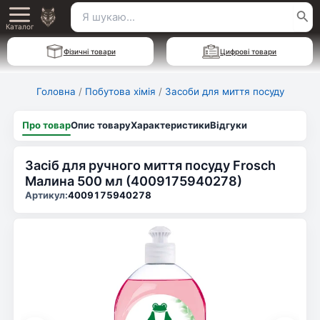
Перейти
Пошук
Main
до
Каталог
для:
вмісту
Menu
Фізичні товари
Цифрові товари
Головна
/
Побутова хімія
/
Засоби для миття посуду
Про товар
Опис товару
Характеристики
Відгуки
Засіб для ручного миття посуду Frosch
Малина 500 мл (4009175940278)
Артикул:
4009175940278