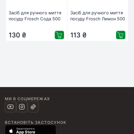
Засіб для ручного миття
Засіб для ручного миття
посуду Frosch Сода 500
посуду Frosch Лимон 500
мл (4001499162916)
мл (4009175952028)
130
₴
113
₴
МИ В СОЦМЕРЕЖАХ
ВСТАНОВІТЬ ЗАСТОСУНОК
Завантажити в
App Store