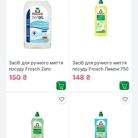
Засіб для ручного миття
Засіб для ручного миття
посуду Frosch Zero
посуду Frosch Лимон 750
Sensitiv 500 мл
мл (4009175945808)
150
₴
148
₴
164
₴
158
₴
(4009175947635)