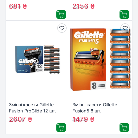
вугілля 5 шт.
(7702018441075)
681
₴
2156
₴
741
₴
2246
₴
(8700216062770)
Змінні касети Gillette
Змінні касети Gillette
Fusion ProGlide 12 шт.
Fusion5 8 шт.
(7702018440894)
(8006540989197)
2607
₴
1479
₴
2774
₴
1541
₴