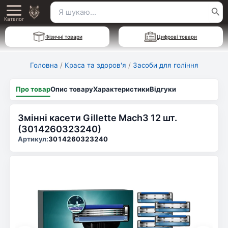
Перейти
Пошук
Main
до
Каталог
для:
вмісту
Menu
Фізичні товари
Цифрові товари
Головна
/
Краса та здоров'я
/
Засоби для гоління
Про товар
Опис товару
Характеристики
Відгуки
Змінні касети Gillette Mach3 12 шт.
(3014260323240)
Артикул:
3014260323240