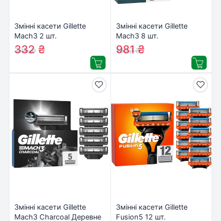
Змінні касети Gillette
Змінні касети Gillette
Mach3 2 шт.
Mach3 8 шт.
(3014260251970)
(3014260239640/8700216066
332
₴
981
₴
346
₴
1022
₴
Змінні касети Gillette
Змінні касети Gillette
Mach3 Charcoal Деревне
Fusion5 12 шт.