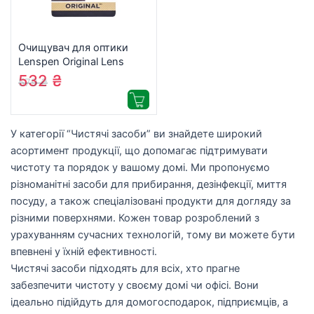
Очищувач для оптики
Lenspen Original Lens
Cleaner (NLP-1-RU)
532
₴
579
₴
У категорії “Чистячі засоби” ви знайдете широкий
асортимент продукції, що допомагає підтримувати
чистоту та порядок у вашому домі. Ми пропонуємо
різноманітні засоби для прибирання, дезінфекції, миття
посуду, а також спеціалізовані продукти для догляду за
різними поверхнями. Кожен товар розроблений з
урахуванням сучасних технологій, тому ви можете бути
впевнені у їхній ефективності.
Чистячі засоби підходять для всіх, хто прагне
забезпечити чистоту у своєму домі чи офісі. Вони
ідеально підійдуть для домогосподарок, підприємців, а