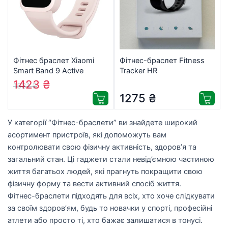
Фітнес браслет Xiaomi
Фітнес-браслет Fitness
Smart Band 9 Active
Tracker HR
(BHR9917GL) Pink
1423
₴
1531
₴
(1111962)
1275
₴
У категорії “Фітнес-браслети” ви знайдете широкий
асортимент пристроїв, які допоможуть вам
контролювати свою фізичну активність, здоров’я та
загальний стан. Ці гаджети стали невід’ємною частиною
життя багатьох людей, які прагнуть покращити свою
фізичну форму та вести активний спосіб життя.
Фітнес-браслети підходять для всіх, хто хоче слідкувати
за своїм здоров’ям, будь то новачки у спорті, професійні
атлети або просто ті, хто бажає залишатися в тонусі.