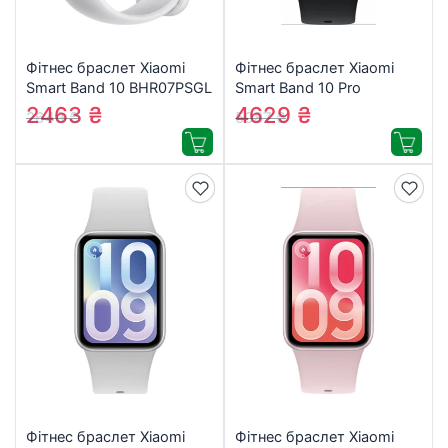
Фітнес браслет Xiaomi
Фітнес браслет Xiaomi
Smart Band 10 BHR07PSGL
Smart Band 10 Pro
Срібний (1146725)
BHR08W9GL Midnight
2463
₴
4629
₴
2649
₴
5087
₴
Black (1207856)
Фітнес браслет Xiaomi
Фітнес браслет Xiaomi