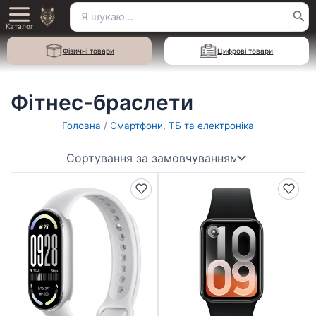
Перейти
Пошук
Main
до
Каталог
для:
вмісту
Menu
Фізичні товари
Цифрові товари
Фітнес-браслети
Головна
/
Смартфони, ТБ та електроніка