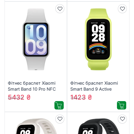
Фітнес браслет Xiaomi
Фітнес браслет Xiaomi
Smart Band 10 Pro NFC
Smart Band 9 Active
BHR095BGL Glacier Silver
(BHR08L1GL) Green
5432
₴
1423
₴
5970
₴
1547
₴
(1207862)
(1166772)