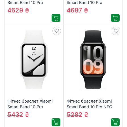
Smart Band 10 Pro
Smart Band 10 Pro
BHR08WBGL Glacier Silver
BHR08WGGL Lavender
4629
₴
4687
₴
5087
₴
5151
₴
(1207857)
pink (1207858)
Фітнес браслет Xiaomi
Фітнес браслет Xiaomi
Smart Band 10 Pro
Smart Band 10 Pro NFC
BHR095AGL Ceramic
BHR0959GL Midnight
5432
₴
5282
₴
5970
₴
5805
₴
Edition (1207861)
Black (1207860)