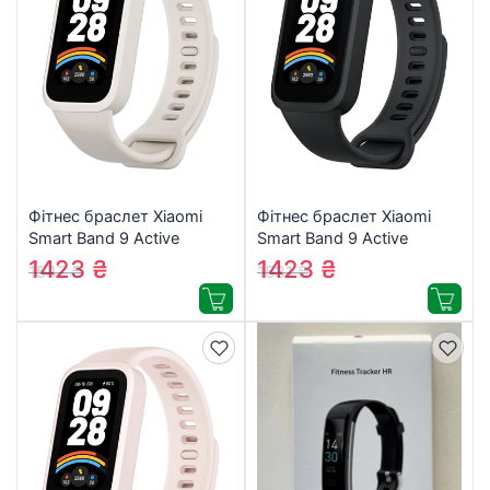
Фітнес браслет Xiaomi
Фітнес браслет Xiaomi
Smart Band 9 Active
Smart Band 9 Active
(BHR9441GL) Beige White
(BHR9444GL) Black
1423
₴
1423
₴
1547
₴
1531
₴
(1111145)
(1111146)