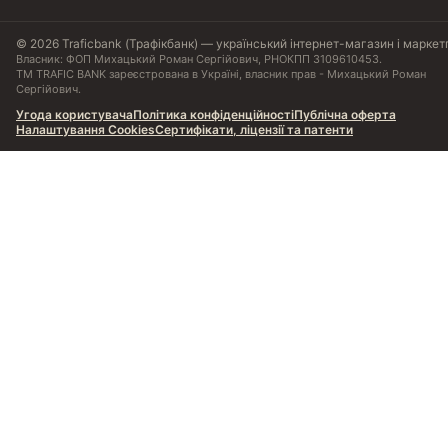
© 2026 Traficbank (Трафікбанк) — український інтернет-магазин і маркет
Власник: ФОП Михацький Роман Сергійович, РНОКПП 3109610453.
ТМ TRAFIC BANK зареєстрована в Україні, власник прав - Михацький Роман
Сергійович.
Угода користувача
Політика конфіденційності
Публічна оферта
Налаштування Cookies
Сертифікати, ліцензії та патенти