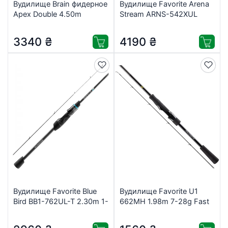
Вудилище Brain фидерное
Вудилище Favorite Arena
Apex Double 4.50m
Stream ARNS-542XUL
5.0lbs/max 250g
1.64m 0.8-2.5g 1.5-3lb
(1858.41.77)
Mod-Fast (1693.04.82)
3340
₴
4190
₴
Вудилище Favorite Blue
Вудилище Favorite U1
Bird BB1-762UL-T 2.30m 1-
662MH 1.98m 7-28g Fast
7g Fast (1693.05.28)
(1693.06.06)