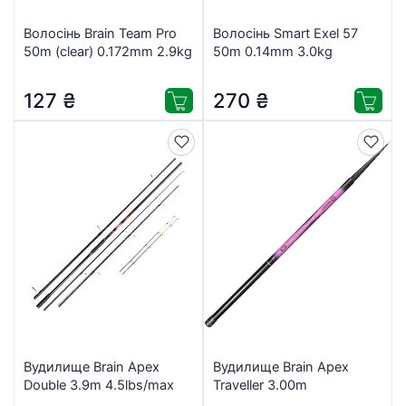
Волосінь Brain Team Pro
Волосінь Smart Exel 57
50m (clear) 0.172mm 2.9kg
50m 0.14mm 3.0kg
(1858.26.86)
(1300.32.56)
127
₴
270
₴
Вудилище Brain Apex
Вудилище Brain Apex
Double 3.9m 4.5lbs/max
Traveller 3.00m
200g (1858.41.92)
(1858.44.60)