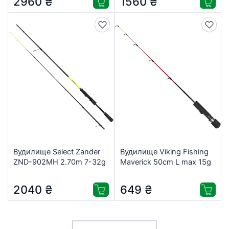
2960
₴
1560
₴
Вудилище Select Zander
Вудилище Viking Fishing
ZND-902MH 2.70m 7-32g
Maverick 50cm L max 15g
Ex.Fast (1870.74.96)
(1919.00.35)
2040
₴
649
₴