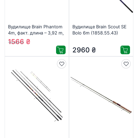
Вудилище Brain Phantom
Вудилище Brain Scout SE
4m, факт. длина – 3,92 m,
Bolo 6m (1858.55.43)
90 g (1858.40.51)
1566
₴
1649
₴
2960
₴