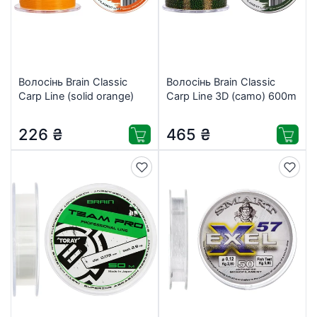
Волосінь Brain Classic
Волосінь Brain Classic
Carp Line (solid orange)
Carp Line 3D (camo) 600m
600m 0.28mm 18lb 7.9kg
0.25mm 15lb 6.6kg
(1858.81.10)
(1858.81.17)
226
₴
465
₴