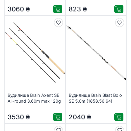
3060
₴
823
₴
Вудилище Brain Axent SE
Вудилище Brain Blast Bolo
All-round 3.60m max 120g
SE 5.0m (1858.56.64)
(1858.55.82)
3530
₴
2040
₴