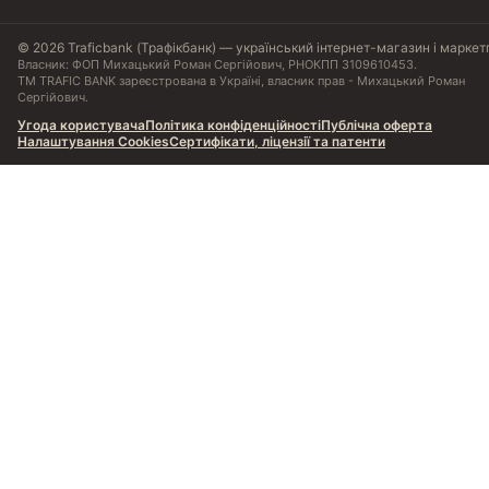
© 2026 Traficbank (Трафікбанк) — український інтернет-магазин і маркет
Власник: ФОП Михацький Роман Сергійович, РНОКПП 3109610453.
ТМ TRAFIC BANK зареєстрована в Україні, власник прав - Михацький Роман
Сергійович.
Угода користувача
Політика конфіденційності
Публічна оферта
Налаштування Cookies
Сертифікати, ліцензії та патенти