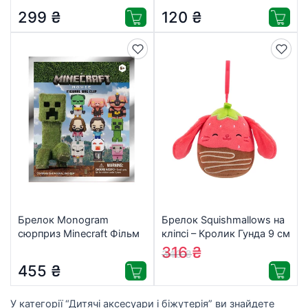
299
₴
120
₴
Брелок Monogram
Брелок Squishmallows на
сюрприз Minecraft Фільм
кліпсі – Кролик Гунда 9 см
S1 (37035)
(SQCP00464)
316
₴
340
₴
455
₴
У категорії “Дитячі аксесуари і біжутерія” ви знайдете