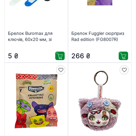
Брелок Buromax для
Брелок Fuggler сюрприз
ключів, 60х20 мм, зі
Rad edition (FG8007R)
зміниими індексами,
асорті (BM.5473-99)
5
₴
266
₴