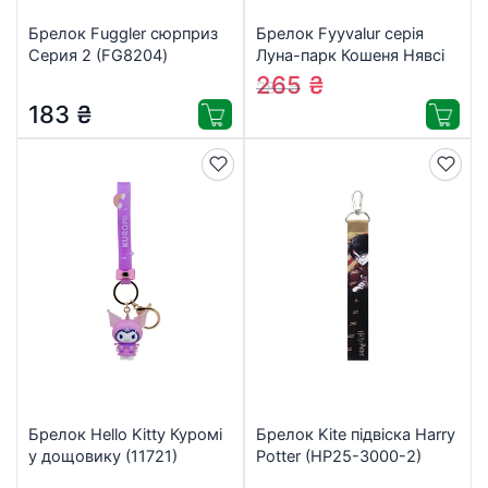
Брелок Fuggler сюрприз
Брелок Fyyvalur серія
Серия 2 (FG8204)
Луна-парк Кошеня Нявсі
(99002)
265
₴
282
₴
183
₴
Брелок Hello Kitty Куромі
Брелок Kite підвіска Harry
у дощовику (11721)
Potter (HP25-3000-2)