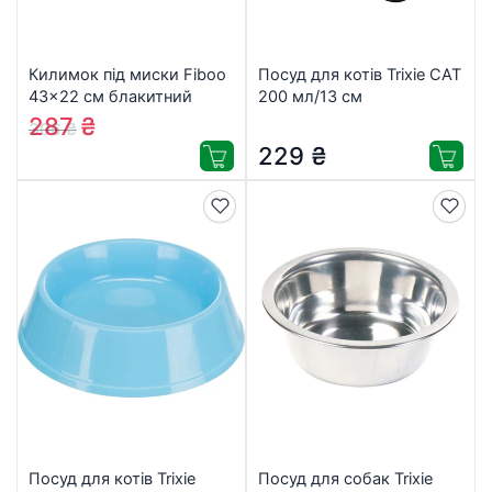
Килимок під миски Fiboo
Посуд для котів Trixie CAT
43×22 см блакитний
200 мл/13 см
(FIB0017)
(4011905244983)
287
₴
306
₴
229
₴
Посуд для котів Trixie
Посуд для собак Trixie