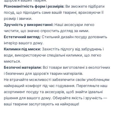
здоров’я ваших тварин.
Різноманітність форм і розмірів:
Ви зможете підібрати
посуд, що підходить саме вашій тварині, враховуючи її
розмір і звички.
Зручність у використанні:
Наші аксесуари легко
чистити, що значно спростить догляд за ними.
Естетичний вигляд:
Стильний дизайн посуду доповнить
інтер’єр вашого дому.
Килимки під миски:
Захистіть підлогу від забруднень і
води, використовуючи спеціальні килимки, що легко
миються.
Безпечні матеріали:
Всі товари виготовлені з екологічних
і безпечних для здоров’я тварин матеріалів.
Не втрачайте можливості забезпечити своїм улюбленцям
найкращий комфорт під час годування. Перегляньте наш
асортимент посуду та аксесуарів, щоб знайти ідеальні
рішення для вашого дому. Обирайте якість і зручність —
ваші тварини заслуговують на найкраще!