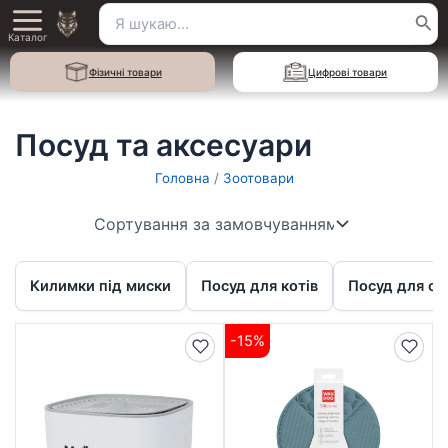
Перейти
Пошук
Main
до
Каталог
для:
вмісту
Menu
Фізичні товари
Цифрові товари
Посуд та аксесуари
Головна
/
Зоотовари
Килимки під миски
Посуд для котів
Посуд для со
-15%