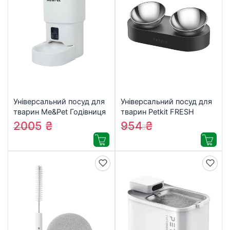
Універсальний посуд для
Універсальний посуд для
тварин Me&Pet Годівниця
тварин Petkit FRESH
розумна 4 л біла (NMP29)
NANO-METAL Pet Cat
2005
₴
954
₴
2228
₴
1097
₴
TWO Bowl Stand (P5201)