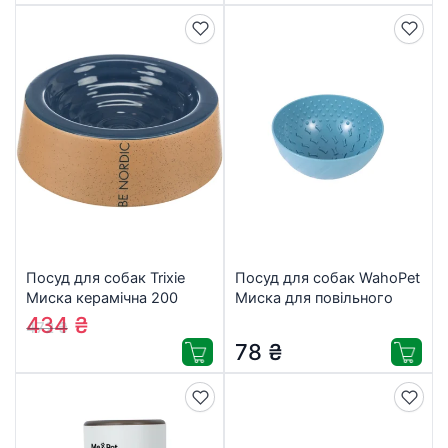
Посуд для собак Trixie
Посуд для собак WahoPet
Миска керамічна 200
Миска для повільного
мл/16 см (блакитна)
годування 200 мл
434
₴
472
₴
(4011905243009)
блакитна
78
₴
(2700000023679)