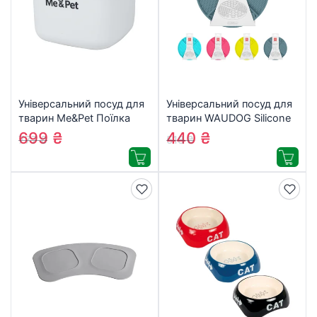
Універсальний посуд для
Універсальний посуд для
тварин Me&Pet Поїлка
тварин WAUDOG Silicone
фонтан 3 л біла (NMP070)
Килимок для злизування
699
₴
440
₴
777
₴
518
₴
21х21х3 см сірий (235011)