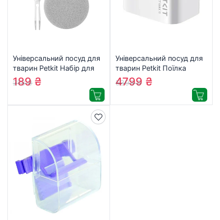
Універсальний посуд для
Універсальний посуд для
тварин Petkit Набір для
тварин Petkit Поїлка
чищення Cleaning Set 2
Eversweet MAX 2 White
189
₴
4799
₴
213
₴
5393
₴
(PK2301)
(P4116 UVC)