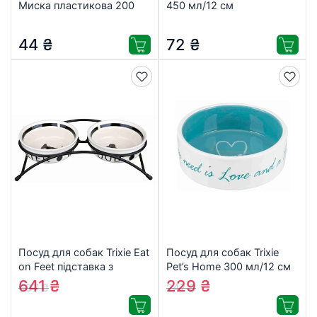
Миска пластикова 200
450 мл/12 см
мл/12 см (кольори в
(4011905248417)
асортименті)
44
₴
72
₴
(4011905024707)
Посуд для собак Trixie Eat
Посуд для собак Trixie
on Feet підставка з
Pet’s Home 300 мл/12 см
мисками 250 мл/13 см
(бірюзовий)
641
₴
229
₴
697
₴
247
₴
(4011905246406)
(4011905250502)