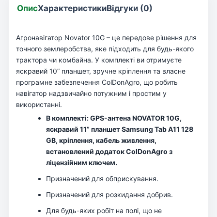
Опис
Характеристики
Відгуки (0)
Агронавігатор Novator 10G – це передове рішення для
точного землеробства, яке підходить для будь-якого
трактора чи комбайна. У комплекті ви отримуєте
яскравий 10” планшет, зручне кріплення та власне
програмне забезпечення ColDonAgro, що робить
навігатор надзвичайно потужним і простим у
використанні.
В комплекті: GPS-антена NOVATOR 10G,
яскравий 11” планшет Samsung Tab A11 128
GB, кріплення, кабель живлення,
встановлений додаток ColDonAgro з
ліцензійним ключем.
Призначений для обприскування.
Призначений для розкидання добрив.
Для будь-яких робіт на полі, що не