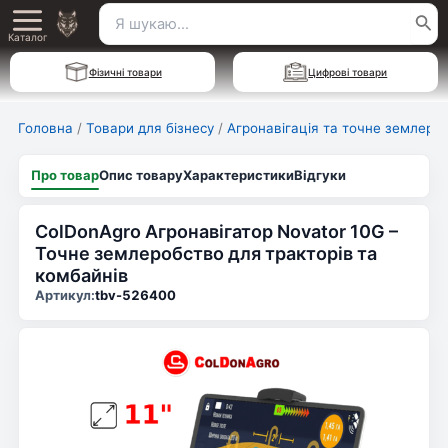
Перейти
Пошук
Main
до
Каталог
для:
вмісту
Menu
Фізичні товари
Цифрові товари
Головна
/
Товари для бізнесу
/
Агронавігація та точне землеро
Про товар
Опис товару
Характеристики
Відгуки
ColDonAgro Агронавігатор Novator 10G –
Точне землеробство для тракторів та
комбайнів
Артикул:
tbv-526400