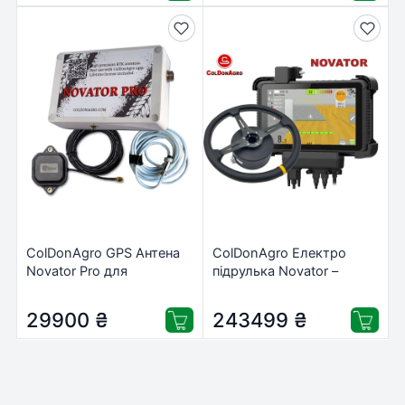
ColDonAgro GPS Антена
ColDonAgro Електро
Novator Pro для
підрулька Novator –
сільського господарства
Комплект автопілота з
з високою точністю
електроприводом
29900
₴
243499
₴