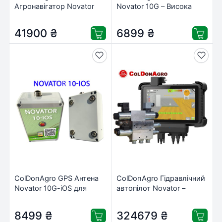
Агронавігатор Novator
Novator 10G – Висока
PRO – Точне
точність для
землеробство для
обприскування та
41900
₴
6899
₴
тракторів та комбайнів
розкидання добрив
ColDonAgro GPS Антена
ColDonAgro Гідравлічний
Novator 10G-iOS для
автопілот Novator –
Iphone/Ipad – Надійна
точність та надійність
навігація
для вашого трактора
8499
₴
324679
₴