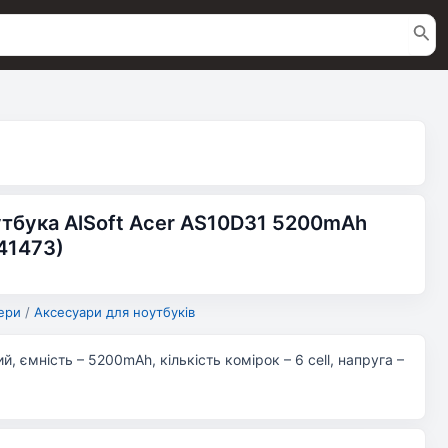
тбука AlSoft Acer AS10D31 5200mAh
A41473)
ери
/
Аксесуари для ноутбуків
ний, ємність – 5200mAh, кількість комірок – 6 cell, напруга –