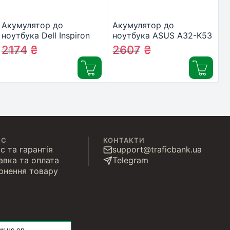
Акумулятор до
Акумулятор до
ноутбука Dell Inspiron
ноутбука ASUS A32-K53
17R-5721 MR90Y
5200mAh 6cell 11.1V Li-
2174
₴
2607
₴
2416
₴
2804
₴
5200mAh 6cell 11.1V Li-
ion (A41671)
ion AlSoft (A41826)
ІС
КОНТАКТИ
с та гарантія
support@traficbank.ua
авка та оплата
Telegram
рнення товару