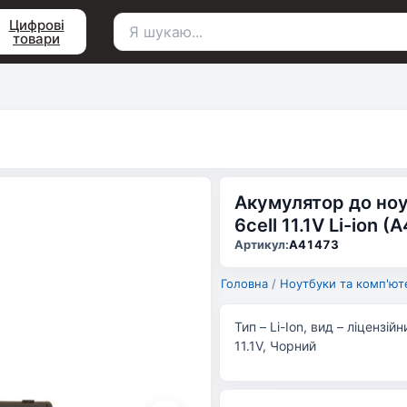
Цифрові
товари
Пошук
для:
Акумулятор до ноу
6cell 11.1V Li-ion (
Артикул:
A41473
Головна
/
Ноутбуки та комп'ют
Тип – Li-Ion, вид – ліцензій
11.1V, Чорний