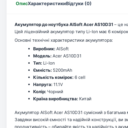
Опис
Характеристики
Відгуки (0)
Акумулятор до ноутбука AlSoft Acer AS10D31
– це н
Цей ліцензійний акумулятор типу Li-Ion має 6 комірок
Основні технічні характеристики акумулятора:
Виробник:
AlSoft
Модель:
Acer AS10D31
Тип:
Li-Ion
Ємність:
5200mAh
Кількість комірок:
6 cell
Напруга:
11.1V
Колір:
Чорний
Країна виробництва:
Китай
Акумулятор AlSoft Acer AS10D31 сумісний з багатьма
Завдяки високій ємності та надійній конструкції, ви
продуктивність – обирайте якість та надійність з аку