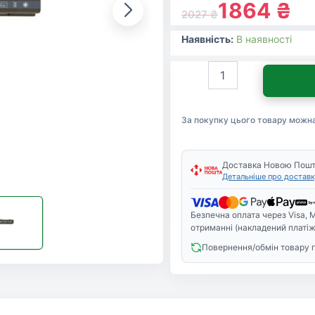
1864
₴
2027
₴
Наявність:
В наявності
Акумулятор
до
ноутбука
AlSoft
За покупку цього товару можн
Acer
AS10D31
5200mAh
6cell
Доставка Новою Пош
Детальніше про доставк
11.1V
Li-
ion
Безпечна оплата через Visa, M
(A41473)
отриманні (накладений платіж
кількість
Повернення/обмін товару 