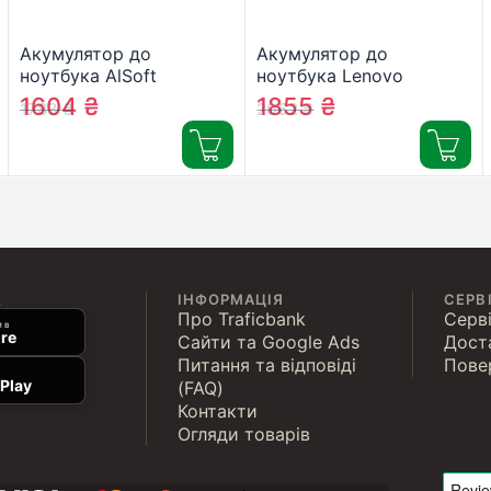
Акумулятор до
Акумулятор до
ноутбука AlSoft
ноутбука Lenovo
Samsung P50 AA-
IdeaPad G460 57Y6454
1604
₴
1855
₴
1783
₴
2062
₴
PB2NC3B 5200mAh 6cell
5200mAh 6cell 11.1V Li-
11.1V Li-ion (A41150)
ion AlSoft (A41481)
К
ІНФОРМАЦІЯ
СЕРВ
Про Traficbank
Серві
 в
re
Сайти та Google Ads
Дост
Питання та відповіді
Пове
Play
(FAQ)
Контакти
Огляди товарів