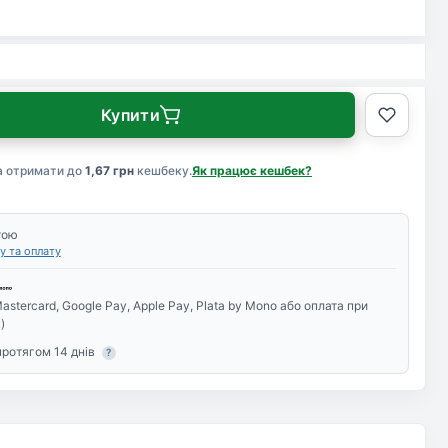
Купити
а отримати до
1,67 грн
кешбеку.
Як працює кешбек?
тою
у та оплату
astercard, Google Pay, Apple Pay, Plata by Mono або оплата при
)
протягом 14 днів
?