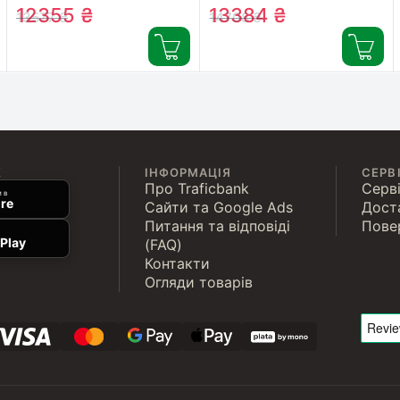
Пристр., ліцензія 3year
Пристр., ліцензія 3year
12355
₴
13384
₴
13577
₴
14708
₴
(27_12_3)
(27_13_3)
К
ІНФОРМАЦІЯ
СЕРВ
Про Traficbank
Серві
 в
re
Сайти та Google Ads
Дост
Питання та відповіді
Пове
Play
(FAQ)
Контакти
Огляди товарів