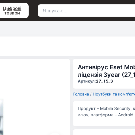
Цифрові
товари
Пошук
для:
Антивірус Eset Mob
ліцензія 3year (27_
Артикул:
27_15_3
Головна
/
Ноутбуки та комп'ют
Продукт – Mobile Security, 
ключ, платформа – Android