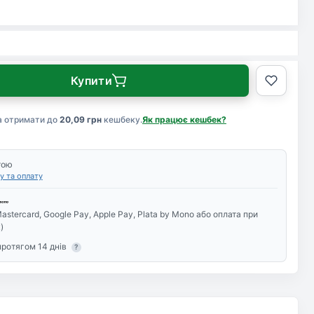
Купити
а отримати до
20,09 грн
кешбеку.
Як працює кешбек?
тою
у та оплату
astercard, Google Pay, Apple Pay, Plata by Mono або оплата при
)
протягом 14 днів
?