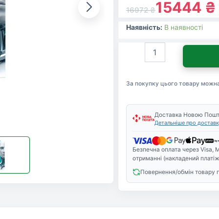
15444
₴
16972
₴
Наявність:
В наявності
Антивірус
Eset
Mobile
Security
За покупку цього товару можн
для
15
Моб.
Пристр.,
Доставка Новою Пош
Детальніше про доставк
ліцензія
3year
(27_15_3)
Безпечна оплата через Visa, M
кількість
отриманні (накладений платіж
Повернення/обмін товару 