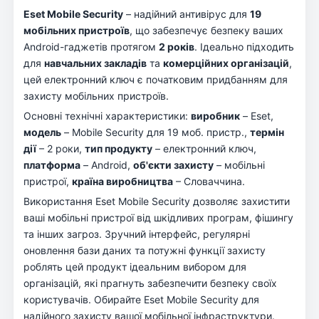
Eset Mobile Security
– надійний антивірус для
19
мобільних пристроїв
, що забезпечує безпеку ваших
Android-гаджетів протягом
2 років
. Ідеально підходить
для
навчальних закладів
та
комерційних організацій
,
цей електронний ключ є початковим придбанням для
захисту мобільних пристроїв.
Основні технічні характеристики:
виробник
– Eset,
модель
– Mobile Security для 19 моб. пристр.,
термін
дії
– 2 роки,
тип продукту
– електронний ключ,
платформа
– Android,
об'єкти захисту
– мобільні
пристрої,
країна виробництва
– Словаччина.
Використання Eset Mobile Security дозволяє захистити
ваші мобільні пристрої від шкідливих програм, фішингу
та інших загроз. Зручний інтерфейс, регулярні
оновлення бази даних та потужні функції захисту
роблять цей продукт ідеальним вибором для
організацій, які прагнуть забезпечити безпеку своїх
користувачів. Обирайте Eset Mobile Security для
надійного захисту вашої мобільної інфраструктури.