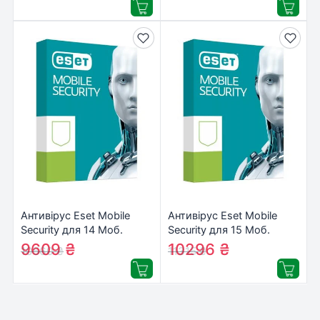
Антивірус Eset Mobile
Антивірус Eset Mobile
Security для 14 Моб.
Security для 15 Моб.
Пристр., ліцензія 2year
Пристр., ліцензія 2year
9609
₴
10296
₴
10560
₴
11315
₴
(27_14_2)
(27_15_2)