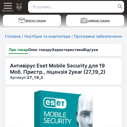
Перейти
Пошук
Main
до
Каталог
для:
вмісту
Menu
Фізичні товари
Цифрові товари
Головна
/
Ноутбуки та комп'ютери
/
Програмне забезпечення
Про товар
Опис товару
Характеристики
Відгуки
Антивірус Eset Mobile Security для 19
Моб. Пристр., ліцензія 2year (27_19_2)
Артикул:
27_19_2