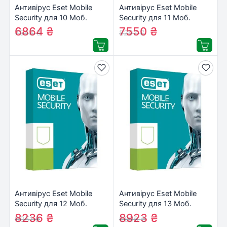
Антивірус Eset Mobile
Антивірус Eset Mobile
Security для 10 Моб.
Security для 11 Моб.
Пристр., ліцензія 2year
Пристр., ліцензія 2year
6864
₴
7550
₴
7543
₴
8297
₴
(27_10_2)
(27_11_2)
Антивірус Eset Mobile
Антивірус Eset Mobile
Security для 12 Моб.
Security для 13 Моб.
Пристр., ліцензія 2year
Пристр., ліцензія 2year
8236
₴
8923
₴
9051
₴
9806
₴
(27_12_2)
(27_13_2)