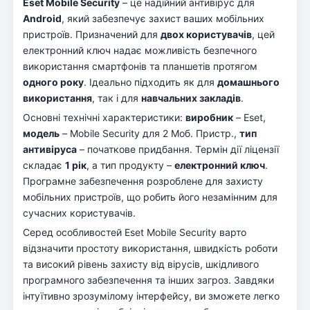
Eset Mobile Security
– це надійний антивірус для
Android
, який забезпечує захист ваших мобільних
пристроїв. Призначений для
двох користувачів
, цей
електронний ключ надає можливість безпечного
використання смартфонів та планшетів протягом
одного року
. Ідеально підходить як для
домашнього
використання
, так і для
навчальних закладів
.
Основні технічні характеристики:
виробник
– Eset,
модель
– Mobile Security для 2 Моб. Пристр.,
тип
антивіруса
– початкове придбання. Термін дії ліцензії
складає
1 рік
, а тип продукту –
електронний ключ
.
Програмне забезпечення розроблене для захисту
мобільних пристроїв, що робить його незамінним для
сучасних користувачів.
Серед особливостей Eset Mobile Security варто
відзначити простоту використання, швидкість роботи
та високий рівень захисту від вірусів, шкідливого
програмного забезпечення та інших загроз. Завдяки
інтуїтивно зрозумілому інтерфейсу, ви зможете легко