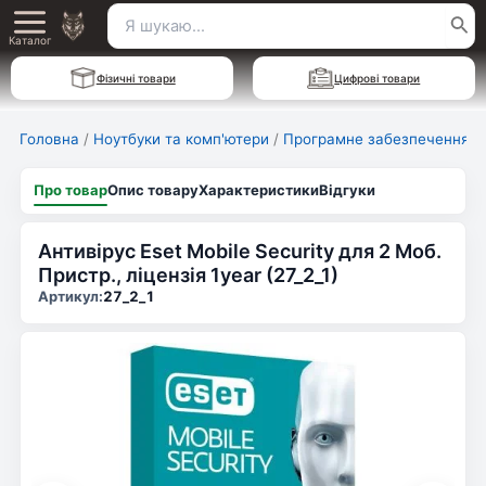
Перейти
Пошук
Main
до
Каталог
для:
вмісту
Menu
Фізичні товари
Цифрові товари
Головна
/
Ноутбуки та комп'ютери
/
Програмне забезпечення
Про товар
Опис товару
Характеристики
Відгуки
Антивірус Eset Mobile Security для 2 Моб.
Пристр., ліцензія 1year (27_2_1)
Артикул:
27_2_1