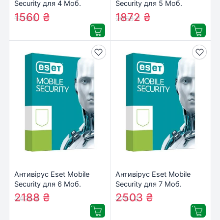
Security для 4 Моб.
Security для 5 Моб.
Пристр., ліцензія 1year
Пристр., ліцензія 1year
1560
₴
1872
₴
1715
₴
2058
₴
(27_4_1)
(27_5_1)
Антивірус Eset Mobile
Антивірус Eset Mobile
Security для 6 Моб.
Security для 7 Моб.
Пристр., ліцензія 1year
Пристр., ліцензія 1year
2188
₴
2503
₴
2405
₴
2751
₴
(27_6_1)
(27_7_1)