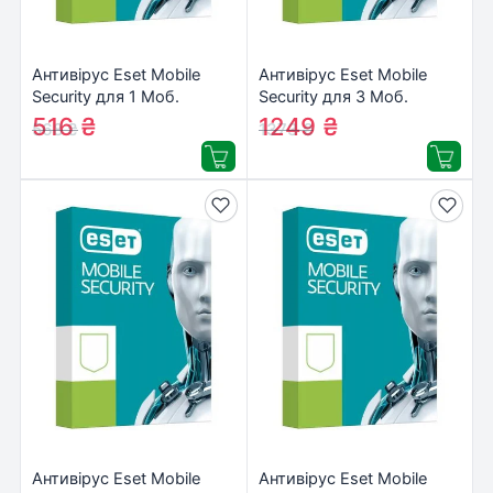
Антивірус Eset Mobile
Антивірус Eset Mobile
Security для 1 Моб.
Security для 3 Моб.
Пристр., ліцензія 1year
Пристр., ліцензія 1year
516
₴
1249
₴
568
₴
1373
₴
(27_1_1)
(27_3_1)
Антивірус Eset Mobile
Антивірус Eset Mobile