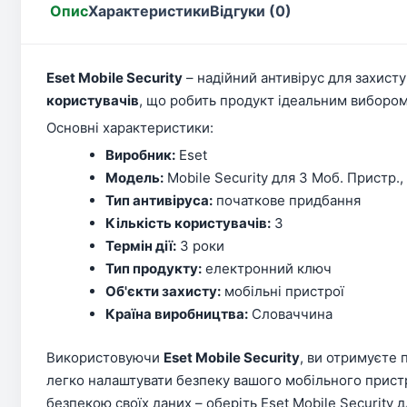
Опис
Характеристики
Відгуки (0)
Eset Mobile Security
– надійний антивірус для захисту
користувачів
, що робить продукт ідеальним вибором
Основні характеристики:
Виробник:
Eset
Модель:
Mobile Security для 3 Моб. Пристр.,
Тип антивіруса:
початкове придбання
Кількість користувачів:
3
Термін дії:
3 роки
Тип продукту:
електронний ключ
Об'єкти захисту:
мобільні пристрої
Країна виробництва:
Словаччина
Використовуючи
Eset Mobile Security
, ви отримуєте 
легко налаштувати безпеку вашого мобільного прист
безпекою своїх даних – оберіть Eset Mobile Security 