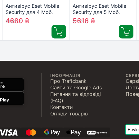
Антивірус Eset Mobile
Антивірус Eset Mobile
Security для 4 Моб.
Security для 5 Моб.
Пристр., ліцензія 3year
Пристр., ліцензія 3year
4680
₴
5616
₴
5143
₴
6172
₴
(27_4_3)
(27_5_3)
К
ІНФОРМАЦІЯ
СЕРВ
Про Traficbank
Серві
 в
re
Сайти та Google Ads
Дост
Питання та відповіді
Пове
Play
(FAQ)
Контакти
Огляди товарів