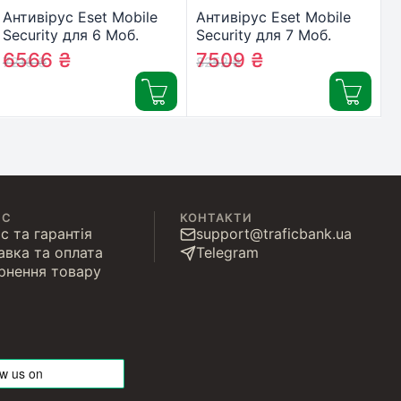
Антивірус Eset Mobile
Антивірус Eset Mobile
Security для 6 Моб.
Security для 7 Моб.
Пристр., ліцензія 3year
Пристр., ліцензія 3year
6566
₴
7509
₴
7216
₴
8252
₴
(27_6_3)
(27_7_3)
ІС
КОНТАКТИ
с та гарантія
support@traficbank.ua
авка та оплата
Telegram
рнення товару