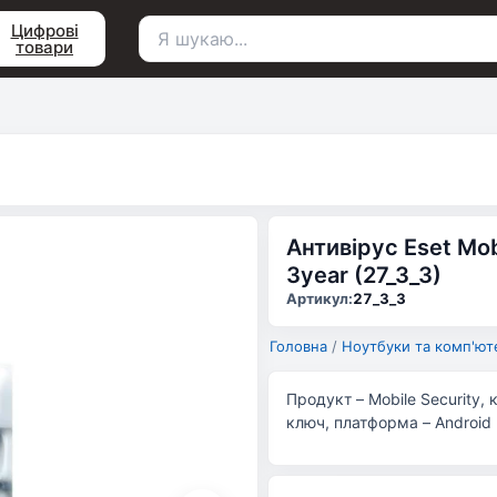
Цифрові
товари
Пошук
для:
Антивірус Eset Mob
3year (27_3_3)
Артикул:
27_3_3
Головна
/
Ноутбуки та комп'ют
Продукт – Mobile Security, 
ключ, платформа – Android