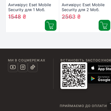
Антивірус Eset Mobile
Антивірус Eset Mobile
Security для 1 Моб.
Security для 2 Моб.
Пристр., ліцензія 3year
Пристр., ліцензія 3year
1548
₴
2563
₴
1702
₴
2817
₴
(27_1_3)
(27_2_3)
МИ В СОЦМЕРЕЖАХ
ВСТАНОВІТЬ ЗАСТОСУНО
Завантажити
App Sto
Доступно в
Google 
ПРИЙМАЄМО ДО ОПЛАТИ