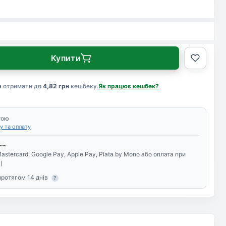
Купити
а отримати до
4,82 грн
кешбеку.
Як працює кешбек?
тою
у та оплату
astercard, Google Pay, Apple Pay, Plata by Mono або оплата при
)
протягом 14 днів
?