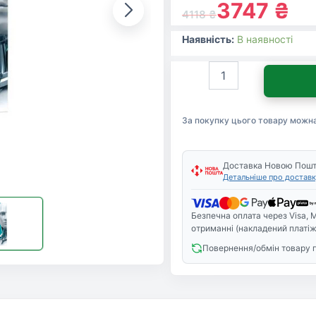
3747
₴
4118
₴
Наявність:
В наявності
Антивірус
Eset
Mobile
Security
За покупку цього товару можн
для
3
Моб.
Пристр.,
Доставка Новою Пош
Детальніше про доставк
ліцензія
3year
(27_3_3)
Безпечна оплата через Visa, M
кількість
отриманні (накладений платіж
Повернення/обмін товару 