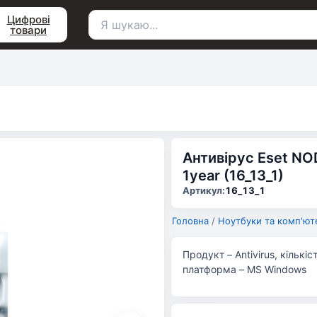
Цифрові
товари
Пошук
для:
Антивірус Eset NOD
1year (16_13_1)
Артикул:
16_13_1
Головна
/
Ноутбуки та комп'ют
Продукт – Antivirus, кількі
платформа – MS Windows