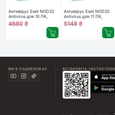
Антивірус Eset NOD32
Антивірус Eset NOD32
Antivirus для 10 ПК,
Antivirus для 11 ПК,
лицензия на 1year
лицензия на 1year
4680
₴
5148
₴
5033
₴
5536
₴
(16_10_1)
(16_11_1)
МИ В СОЦМЕРЕЖАХ
ВСТАНОВІТЬ ЗАСТОСУНО
Завантажити
App Sto
Доступно в
Google 