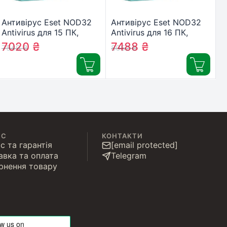
Антивірус Eset NOD32
Антивірус Eset NOD32
Antivirus для 15 ПК,
Antivirus для 16 ПК,
лицензия на 1year
лицензия на 1year
7020
₴
7488
₴
7549
₴
8052
₴
(16_15_1)
(16_16_1)
ІС
КОНТАКТИ
с та гарантія
[email protected]
авка та оплата
Telegram
рнення товару