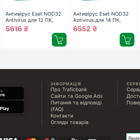
Антивірус Eset NOD32
Антивірус Eset NOD32
Antivirus для 12 ПК,
Antivirus для 14 ПК,
лицензия на 1year
лицензия на 1year
5616
₴
6552
₴
6039
₴
7046
₴
(16_12_1)
(16_14_1)
К
ІНФОРМАЦІЯ
СЕРВ
Про Traficbank
Серві
 в
re
Сайти та Google Ads
Дост
Питання та відповіді
Пове
Play
(FAQ)
Контакти
Огляди товарів