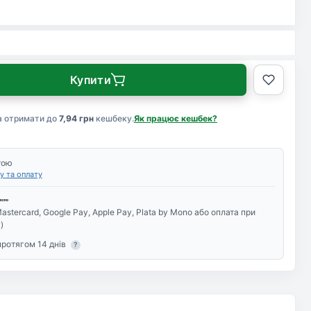
Купити
а отримати до
7,94 грн
кешбеку.
Як працює кешбек?
тою
у та оплату
astercard, Google Pay, Apple Pay, Plata by Mono або оплата при
)
протягом 14 днів
?