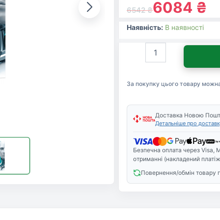
6084
₴
6542
₴
Наявність:
В наявності
Антивірус
Eset
NOD32
Antivirus
За покупку цього товару можн
для
13
ПК,
лицензия
Доставка Новою Пош
Детальніше про доставк
на
1year
(16_13_1)
Безпечна оплата через Visa, M
кількість
отриманні (накладений платіж
Повернення/обмін товару 