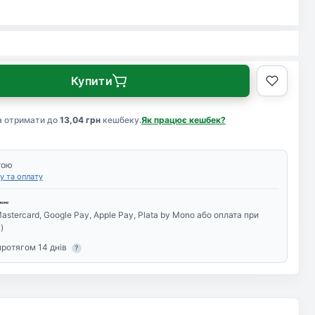
Купити
а отримати до
13,04 грн
кешбеку.
Як працює кешбек?
тою
у та оплату
astercard, Google Pay, Apple Pay, Plata by Mono або оплата при
)
протягом 14 днів
?