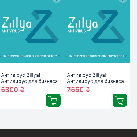
Антивірус Zillya!
Антивірус Zillya!
Антивирус для бизнеса
Антивирус для бизнеса
16 ПК 1 год новая эл.
18 ПК 1 год новая эл.
6800
₴
7650
₴
7641
₴
8596
₴
лицензия (ZAB-1y-16pc)
лицензия (ZAB-1y-18pc)