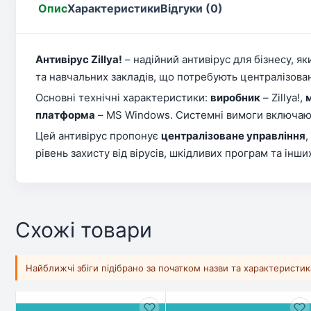
Опис
Характеристики
Відгуки (0)
Антивірус Zillya!
– надійний антивірус для бізнесу, я
та навчальних закладів, що потребують централізова
Основні технічні характеристики:
виробник
– Zillya!,
платформа
– MS Windows. Системні вимоги включають W
Цей антивірус пропонує
централізоване управління
,
рівень захисту від вірусів, шкідливих програм та інш
Схожі товари
Найближчі збіги підібрано за початком назви та характеристи