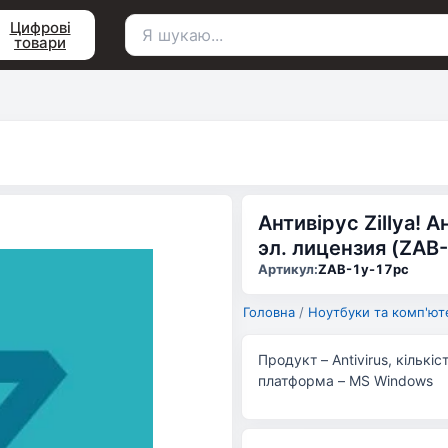
Цифрові
товари
Пошук
для:
Антивірус Zillya! 
эл. лицензия (ZAB
Артикул:
ZAB-1y-17pc
Головна
/
Ноутбуки та комп'ют
Продукт – Antivirus, кількі
платформа – MS Windows