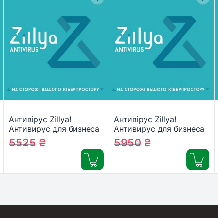
Антивірус Zillya!
Антивірус Zillya!
Антивирус для бизнеса
Антивирус для бизнеса
13 ПК 1 год новая эл.
14 ПК 1 год новая эл.
5525
₴
5950
₴
6208
₴
6686
₴
лицензия (ZAB-1y-13pc)
лицензия (ZAB-1y-14pc)