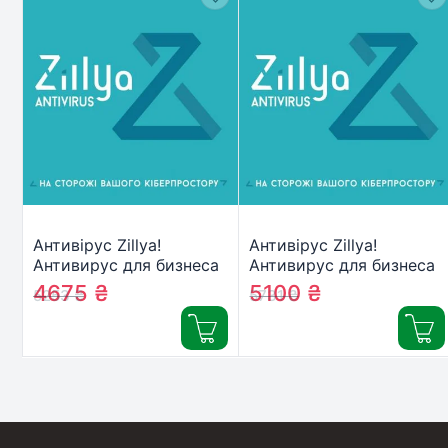
Антивірус Zillya!
Антивірус Zillya!
Антивирус для бизнеса
Антивирус для бизнеса
11 ПК 1 год новая эл.
12 ПК 1 год новая эл.
4675
₴
5100
₴
5253
₴
5731
₴
лицензия (ZAB-1y-11pc)
лицензия (ZAB-1y-12pc)