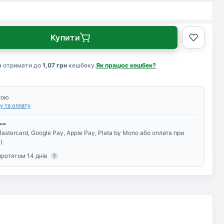
Купити
а отримати до
1,07 грн
кешбеку.
Як працює кешбек?
тою
у та оплату
astercard, Google Pay, Apple Pay, Plata by Mono або оплата при
)
протягом 14 днів
?