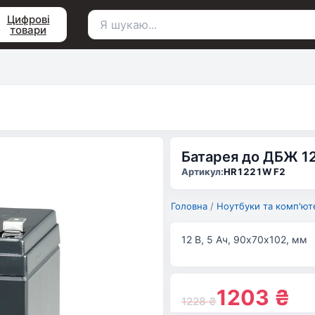
Цифрові
товари
Пошук
для:
Батарея до ДБЖ 12
Артикул:
HR1221W F2
Головна
/
Ноутбуки та комп'ют
12 В, 5 Ач, 90х70х102, мм
1203
₴
1228
₴