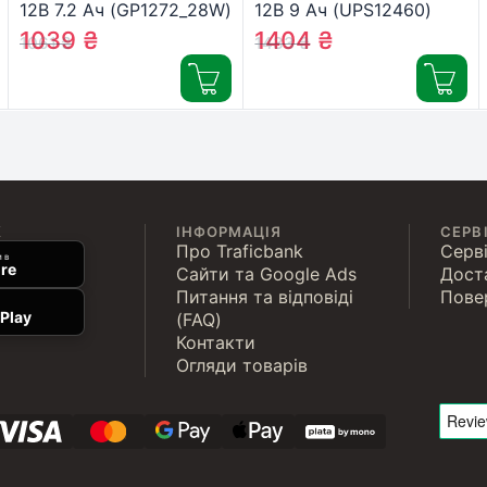
12В 7.2 Ач (GP1272_28W)
12В 9 Ач (UPS12460)
1039
₴
1404
₴
1061
₴
1433
₴
К
ІНФОРМАЦІЯ
СЕРВ
Про Traficbank
Серві
 в
re
Сайти та Google Ads
Дост
Питання та відповіді
Пове
Play
(FAQ)
Контакти
Огляди товарів