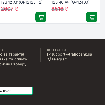
12В 12 Аг (GP12120 F2)
12В 40 Ач (GP12400)
2607
₴
6516
₴
2661
₴
6649
₴
ІС
КОНТАКТИ
с та гарантія
support@traficbank.ua
авка та оплата
Telegram
рнення товару