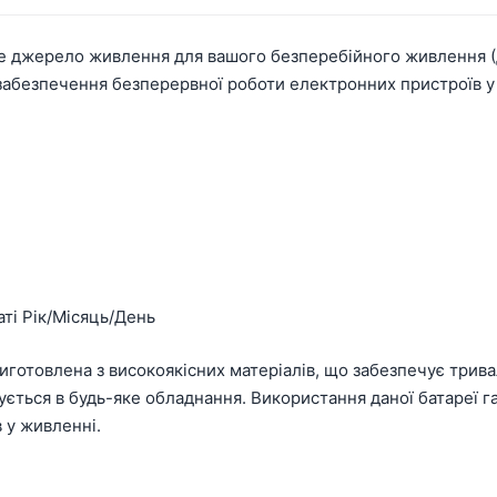
е джерело живлення для вашого безперебійного живлення (Д
 забезпечення безперервної роботи електронних пристроїв у
аті Рік/Місяць/День
готовлена з високоякісних матеріалів, що забезпечує трива
ється в будь-яке обладнання. Використання даної батареї г
 у живленні.