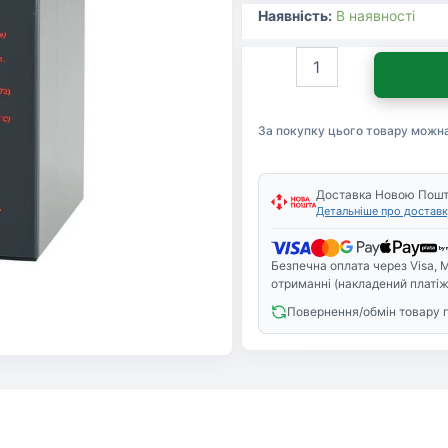
Наявність:
В наявності
Батарея
до
ДБЖ
12В
За покупку цього товару можн
5
Ач
CSB
(HR1221W
Доставка Новою Пош
Детальніше про доставк
F2)
кількість
Безпечна оплата через Visa, M
отриманні (накладений платіж
Повернення/обмін товару 