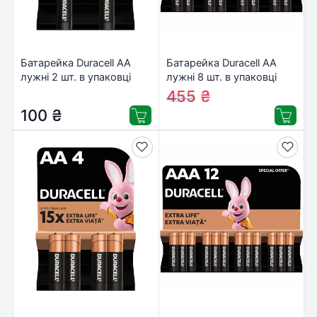
Батарейка Duracell AA
Батарейка Duracell AA
лужні 2 шт. в упаковці
лужні 8 шт. в упаковці
(5000394058163 /
(5000394006522 /
455
₴
485
₴
81551267)
81417083 / 81480361)
100
₴