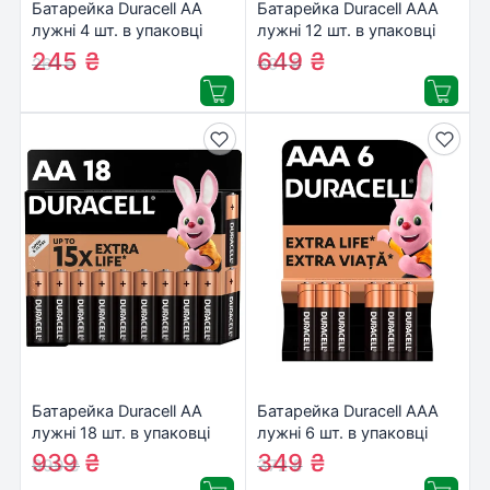
Батарейка Duracell AA
Батарейка Duracell AAA
лужні 4 шт. в упаковці
лужні 12 шт. в упаковці
(5000394052536 /
(5000394109254 /
245
₴
649
₴
261
₴
691
₴
81551270)
81545432)
Батарейка Duracell AA
Батарейка Duracell AAA
лужні 18 шт. в упаковці
лужні 6 шт. в упаковці
(5000394107519 /
(5000394107472 /
939
₴
349
₴
999
₴
372
₴
5006192)
81483511)