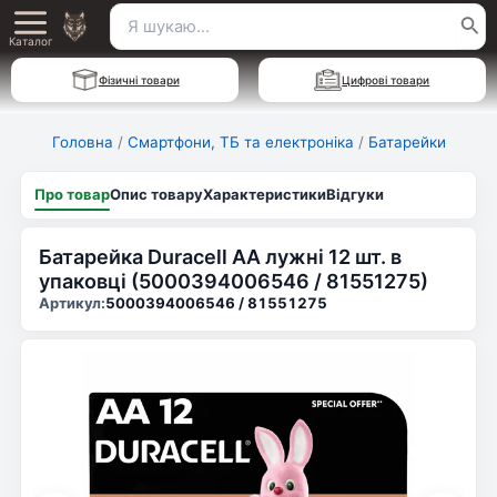
Перейти
Пошук
Main
до
Каталог
для:
вмісту
Menu
Фізичні товари
Цифрові товари
Головна
/
Смартфони, ТБ та електроніка
/
Батарейки
Про товар
Опис товару
Характеристики
Відгуки
Батарейка Duracell AA лужні 12 шт. в
упаковці (5000394006546 / 81551275)
Артикул:
5000394006546 / 81551275