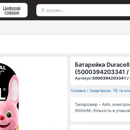
Цифрові
товари
Пошук
для:
Батарейка Duracell
(5000394203341 /
Артикул:
5000394203341 /
Головна
/
Смартфони, ТБ та ел
Типорозмір – AAA, електрох
900mAh, Кількість в упаков