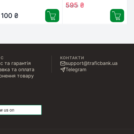
(5000394058170 /
шт. в упаковці
595
₴
640
₴
81484984)
(5015602)
100
₴
ІС
КОНТАКТИ
с та гарантія
support@traficbank.ua
авка та оплата
Telegram
рнення товару