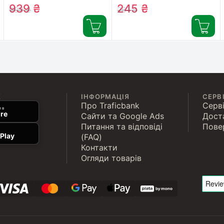
(5000394107557 /
(5000394052543 /
939
₴
245
₴
999
₴
261
₴
81546741)
81545421)
К
ІНФОРМАЦІЯ
СЕРВ
Про Traficbank
Серві
 в
re
Сайти та Google Ads
Дост
Питання та відповіді
Пове
Play
(FAQ)
Контакти
Огляди товарів