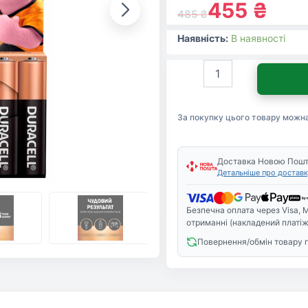
455
₴
485
₴
Наявність:
В наявності
Батарейка
Duracell
AAA
лужні
За покупку цього товару можн
8
шт.
в
упаковці
Доставка Новою Пош
Детальніше про доставк
(5000394203341
/
81480364)
Безпечна оплата через Visa, M
кількість
отриманні (накладений платіж
Повернення/обмін товару 