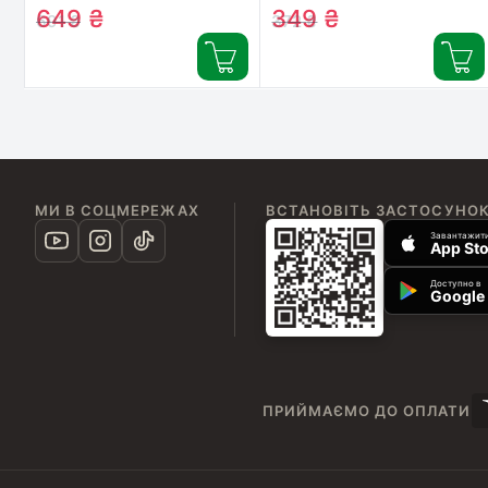
(5000394109254 /
(5000394107472 /
649
₴
349
₴
691
₴
372
₴
81545432)
81483511)
МИ В СОЦМЕРЕЖАХ
ВСТАНОВІТЬ ЗАСТОСУНО
Завантажити
App Sto
Доступно в
Google 
ПРИЙМАЄМО ДО ОПЛАТИ