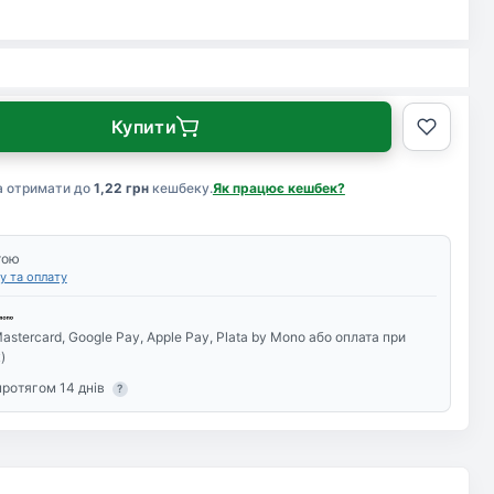
Купити
а отримати до
1,22 грн
кешбеку.
Як працює кешбек?
тою
у та оплату
astercard, Google Pay, Apple Pay, Plata by Mono або оплата при
)
протягом 14 днів
?