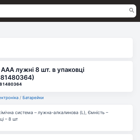
 AAA лужні 8 шт. в упаковці
 81480364)
 81480364
ектроніка
/
Батарейки
імічна система – лужна-алкалинова (L), Ємність –
ці – 8 шт