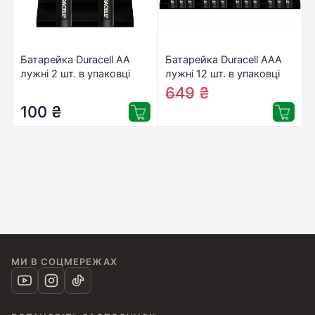
Батарейка Duracell AA
Батарейка Duracell AAA
лужні 2 шт. в упаковці
лужні 12 шт. в упаковці
(5000394058163 /
(5000394109254 /
649
₴
691
₴
81551267)
81545432)
100
₴
МИ В СОЦМЕРЕЖАХ