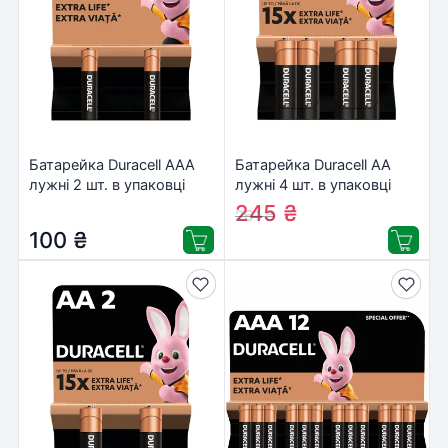
Батарейка Duracell AAA
Батарейка Duracell AA
лужні 2 шт. в упаковці
лужні 4 шт. в упаковці
(5000394058170 /
(5000394052536 /
245
₴
261
₴
81484984)
81551270)
100
₴