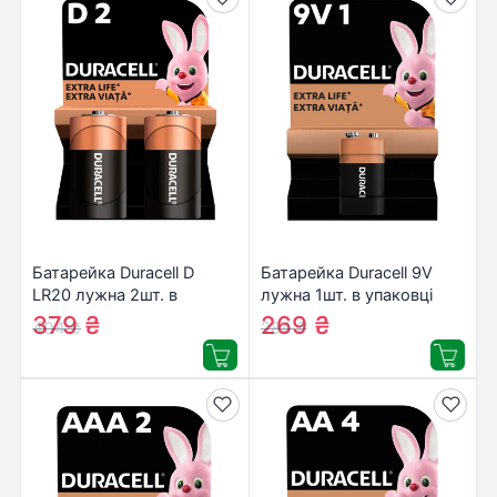
Батарейка Duracell D
Батарейка Duracell 9V
LR20 лужна 2шт. в
лужна 1шт. в упаковці
упаковці
(5000394066267 /
379
₴
269
₴
404
₴
284
₴
(81545439/5005987/5014435)
81483681)