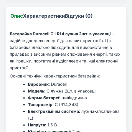
Опис
Характеристики
Відгуки (0)
Батарейка Duracell C LR14 лужна 2шт. в упаковці
–
надійне джерело енергії для ваших пристроїв. Ця
батарейка ідеально підходить для використання в
приладах з високим рівнем споживання енергії, таких
як іграшки, портативні аудіоплеєри та інші електронні
пристрої.
Основні технічні характеристики батарейки:
Виробник:
Duracell
Модель:
C лужна 2шт. в упаковці
Форма батареї:
циліндрична
Типорозмір:
C (R14,343)
Електрохімічна система:
лужна-алкалинова
(L)
Напруга:
1.5 В
Кількість в упаковці:
2 шт