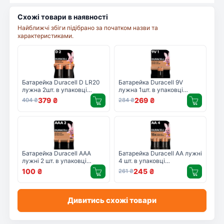
Схожі товари в наявності
Найближчі збіги підібрано за початком назви та
характеристиками.
Батарейка Duracell D LR20
Батарейка Duracell 9V
лужна 2шт. в упаковці
лужна 1шт. в упаковці
(81545439/5005987/5014435)
(5000394066267 /
379
₴
269
₴
404
₴
284
₴
81483681)
Батарейка Duracell AAA
Батарейка Duracell AA лужні
лужні 2 шт. в упаковці
4 шт. в упаковці
(5000394058170 /
(5000394052536 /
100
₴
245
₴
261
₴
81484984)
81551270)
Дивитись схожі товари