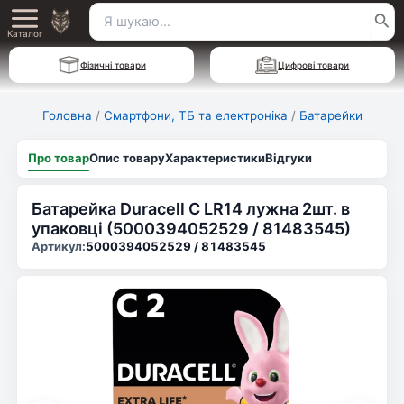
Перейти
Пошук
Main
до
Каталог
для:
вмісту
Menu
Фізичні товари
Цифрові товари
Головна
/
Смартфони, ТБ та електроніка
/
Батарейки
Про товар
Опис товару
Характеристики
Відгуки
Батарейка Duracell C LR14 лужна 2шт. в
упаковці (5000394052529 / 81483545)
Артикул:
5000394052529 / 81483545