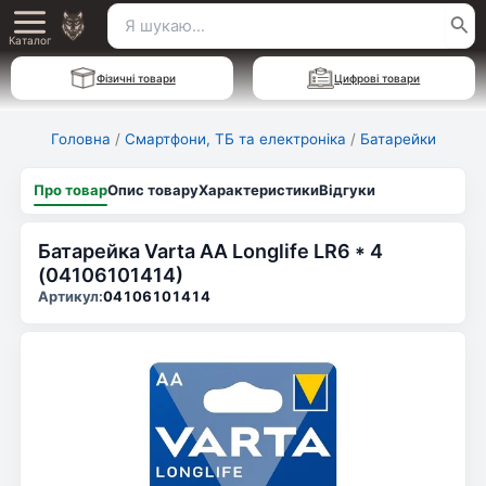
Перейти
Пошук
Main
до
Каталог
для:
вмісту
Menu
Фізичні товари
Цифрові товари
Головна
/
Смартфони, ТБ та електроніка
/
Батарейки
Про товар
Опис товару
Характеристики
Відгуки
Батарейка Varta AA Longlife LR6 * 4
(04106101414)
Артикул:
04106101414