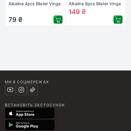
Alkaline 4pcs Blister Vinga
Alkaline 8pcs Blister Vinga
(VJABAA4)
(VJABAA8)
149
₴
161
₴
79
₴
МИ В СОЦМЕРЕЖАХ
ВСТАНОВІТЬ ЗАСТОСУНОК
Завантажити в
App Store
Доступно в
Google Play