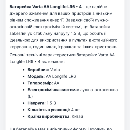
Батарейка Varta AA Longlife LR6 * 4
– це надійне
джерело живлення для ваших пристроїв з низьким
рівнем споживання енергії. Завдяки своїй лужно-
алкаліновій електрохімічній системі, ця батарейка
забезпечує стабільну напругу 1.5 В, що робить її
ідеальною для використання в пультах дистанційного
керування, годинниках, іграшках та інших пристроях.
Основні технічні характеристики батарейки Varta AA
Longlife LR6 * 4 включають:
Виробник:
Varta
Модель:
AA Longlife LR6
Типорозмір:
AA
Електрохімічна система:
лужна-алкалинова
(L)
Напруга:
1.5 В
Кількість в упаковці:
4 шт
Країна виробництва:
Китай
Ця батарейка має циліндричну форму і входить до