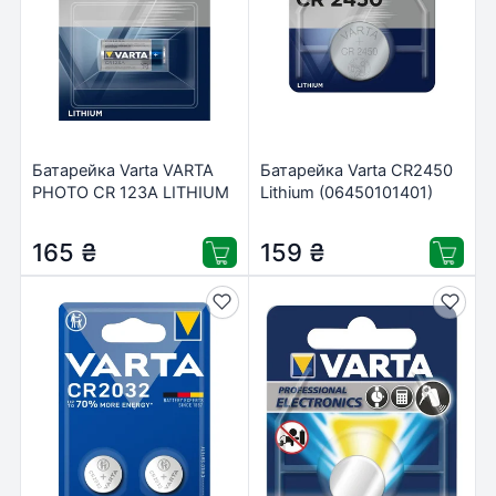
Батарейка Varta VARTA
Батарейка Varta CR2450
PHOTO CR 123A LITHIUM
Lithium (06450101401)
(06205301401)
165
₴
159
₴