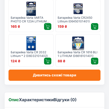
Батарейка Varta VARTA
Батарейка Varta CR2450
PHOTO CR 123A LITHIUM
Lithium (06450101401)
(06205301401)
165
₴
159
₴
Батарейка Varta CR 2032
Батарейка Varta CR 1616 BLI
Lithium * 2 (06032101402)
1 LITHIUM (06616101401)
124
₴
88
₴
Дивитись схожі товари
Опис
Характеристики
Відгуки (0)