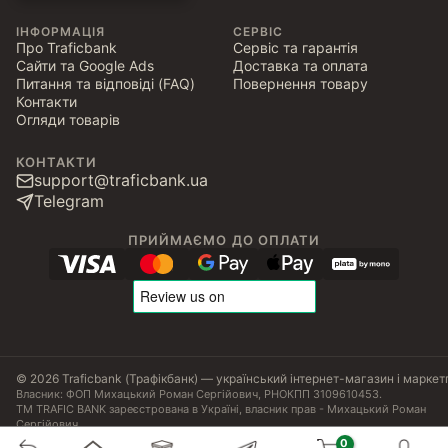
ІНФОРМАЦІЯ
СЕРВІС
Про Traficbank
Сервіс та гарантія
Сайти та Google Ads
Доставка та оплата
Питання та відповіді (FAQ)
Повернення товару
Контакти
Огляди товарів
КОНТАКТИ
support@traficbank.ua
Telegram
ПРИЙМАЄМО ДО ОПЛАТИ
© 2026 Traficbank (Трафікбанк) — український інтернет-магазин і маркет
Власник: ФОП Михацький Роман Сергійович, РНОКПП 3109610453.
ТМ TRAFIC BANK зареєстрована в Україні, власник прав - Михацький Роман
Сергійович.