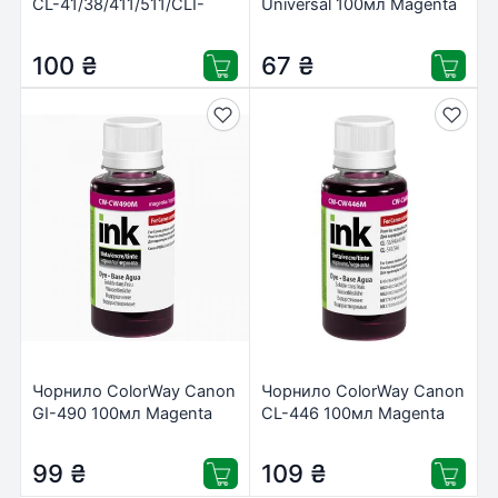
CL-41/38/411/511/CLI-
Universal 100мл Magenta
8/426/521 Yellow 100мл
(CW-CW110M01)
(CW-CW521Y01)
100
₴
67
₴
Чорнило ColorWay Canon
Чорнило ColorWay Canon
GI-490 100мл Magenta
CL-446 100мл Magenta
(CW-CW490M01)
(CW-CW446M01)
99
₴
109
₴