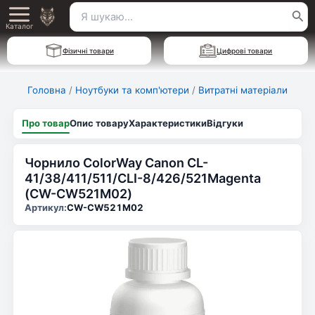
Перейти
Пошук
Main
до
Каталог
для:
вмісту
Menu
Фізичні товари
Цифрові товари
Головна
/
Ноутбуки та комп'ютери
/
Витратні матеріали
Про товар
Опис товару
Характеристики
Відгуки
Чорнило ColorWay Canon CL-
41/38/411/511/CLI-8/426/521Magentа
(CW-CW521M02)
Артикул:
CW-CW521M02