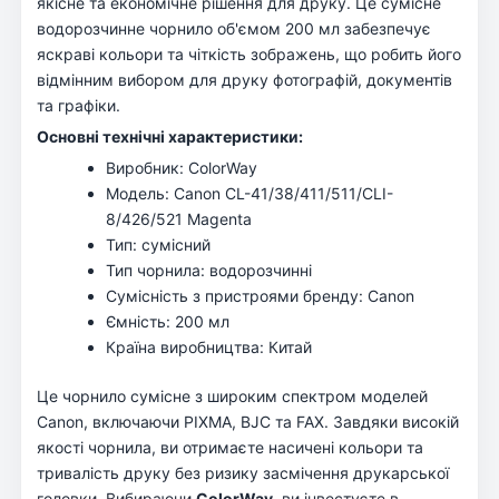
якісне та економічне рішення для друку. Це сумісне
водорозчинне чорнило об'ємом 200 мл забезпечує
яскраві кольори та чіткість зображень, що робить його
відмінним вибором для друку фотографій, документів
та графіки.
Основні технічні характеристики:
Виробник: ColorWay
Модель: Canon CL-41/38/411/511/CLI-
8/426/521 Magenta
Тип: сумісний
Тип чорнила: водорозчинні
Сумісність з пристроями бренду: Canon
Ємність: 200 мл
Країна виробництва: Китай
Це чорнило сумісне з широким спектром моделей
Canon, включаючи PIXMA, BJC та FAX. Завдяки високій
якості чорнила, ви отримаєте насичені кольори та
тривалість друку без ризику засмічення друкарської
головки. Вибираючи
ColorWay
, ви інвестуєте в