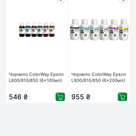
Чорнило ColorWay Epson
Чорнило ColorWay Epson
L800/810/850 (6×100мл)
L800/810/850 (6×200мл)
BK/С/M/LС/LM/Y (CW-
BK/С/M/LС/LM/Y (CW-
EW810SET01)
EW810SET02)
546
₴
955
₴