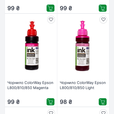
99
₴
99
₴
Чорнило ColorWay Epson
Чорнило ColorWay Epson
L800/810/850 Magenta
L800/810/850 Light
(CW-EW810M01)
Magenta (CW-
EW810LM01)
99
₴
98
₴