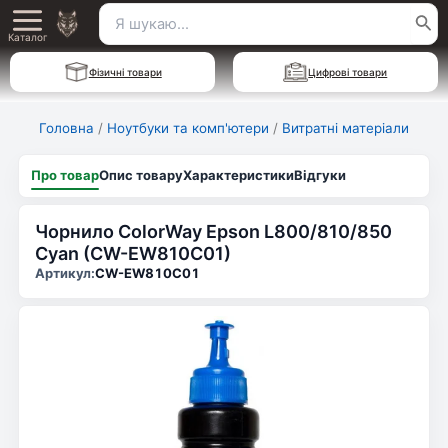
Перейти
Пошук
Main
до
Каталог
для:
вмісту
Menu
Фізичні товари
Цифрові товари
Головна
/
Ноутбуки та комп'ютери
/
Витратні матеріали
Про товар
Опис товару
Характеристики
Відгуки
Чорнило ColorWay Epson L800/810/850
Cyan (CW-EW810C01)
Артикул:
CW-EW810C01