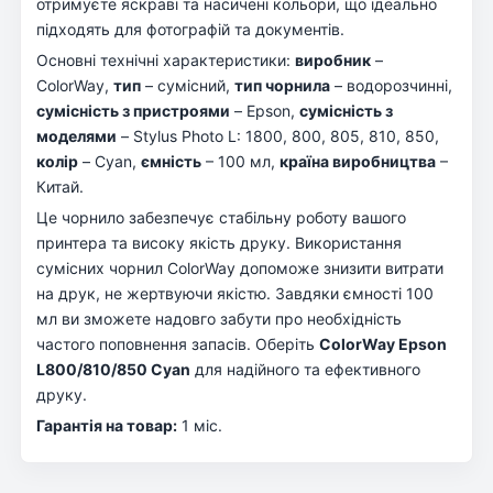
отримуєте яскраві та насичені кольори, що ідеально
підходять для фотографій та документів.
Основні технічні характеристики:
виробник
–
ColorWay,
тип
– сумісний,
тип чорнила
– водорозчинні,
сумісність з пристроями
– Epson,
сумісність з
моделями
– Stylus Photo L: 1800, 800, 805, 810, 850,
колір
– Cyan,
ємність
– 100 мл,
країна виробництва
–
Китай.
Це чорнило забезпечує стабільну роботу вашого
принтера та високу якість друку. Використання
сумісних чорнил ColorWay допоможе знизити витрати
на друк, не жертвуючи якістю. Завдяки ємності 100
мл ви зможете надовго забути про необхідність
частого поповнення запасів. Оберіть
ColorWay Epson
L800/810/850 Cyan
для надійного та ефективного
друку.
Гарантія на товар:
1 міс.