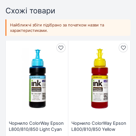
Схожі товари
Найближчі збіги підібрано за початком назви та
характеристиками.
Чорнило ColorWay Epson
Чорнило ColorWay Epson
L800/810/850 Light Cyan
L800/810/850 Yellow
(CW-EW810LC01)
(CW-EW810Y01)