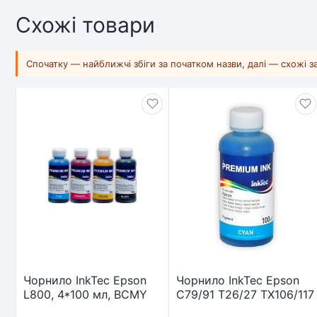
Схожі товари
Спочатку — найближчі збіги за початком назви, далі — схожі 
Чорнило InkTec Epson
Чорнило InkTec Epson
L800, 4*100 мл, BCMY
C79/91 Т26/27 ТХ106/117
(E0017-4SET100)
S22/SX130/420 Cyan