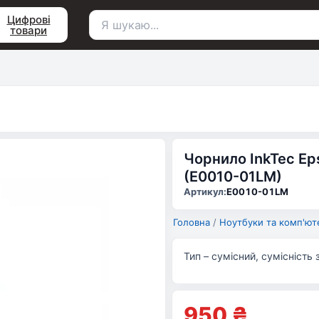
Цифрові
товари
Пошук
для:
Чорнило InkTec E
(E0010-01LM)
Артикул:
E0010-01LM
Головна
/
Ноутбуки та комп'ют
Тип – сумісний, сумісність
950
₴