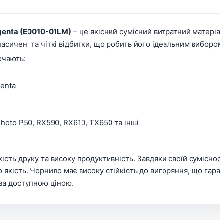
genta (E0010-01LM)
– це якісний сумісний витратний матері
сичені та чіткі відбитки, що робить його ідеальним вибором
ючають:
enta
Photo P50, RX590, RX610, TX650 та інші
кість друку та високу продуктивність. Завдяки своїй сумісн
 якість. Чорнило має високу стійкість до вигоряння, що гара
 за доступною ціною.