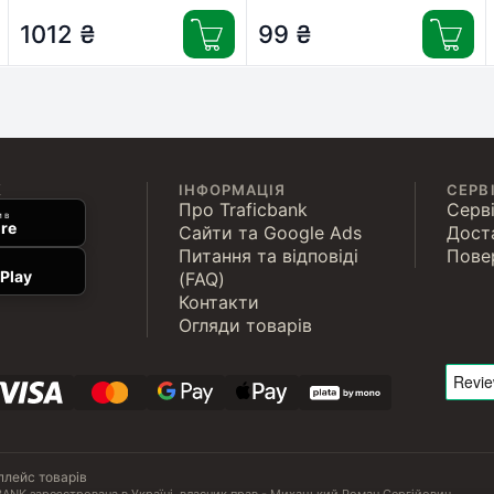
(CW-EW650LM01)
1012
₴
99
₴
К
ІНФОРМАЦІЯ
СЕРВ
Про Traficbank
Серві
 в
re
Сайти та Google Ads
Дост
Питання та відповіді
Пове
Play
(FAQ)
Контакти
Огляди товарів
плейс товарів