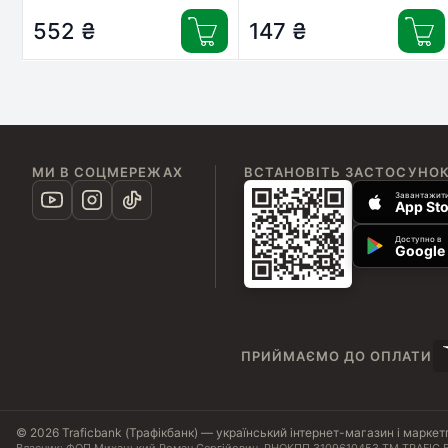
Pigment (E0013-100MC)
552
₴
147
₴
МИ В СОЦМЕРЕЖАХ
ВСТАНОВІТЬ ЗАСТОСУНО
Завантажити
App Sto
Доступно в
Google 
ПРИЙМАЄМО ДО ОПЛАТИ
© 2026 Traficbank (Трафікбанк) — український інтернет-магазин і маркет