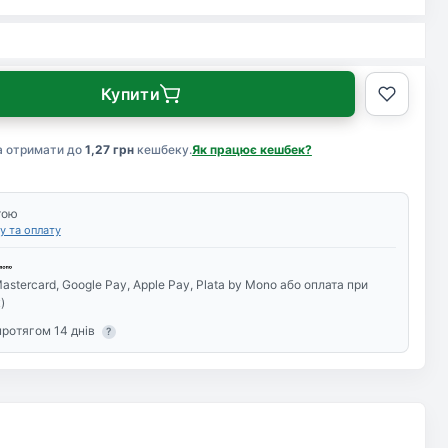
Купити
а отримати до
1,27 грн
кешбеку.
Як працює кешбек?
тою
у та оплату
astercard, Google Pay, Apple Pay, Plata by Mono або оплата при
)
протягом 14 днів
?