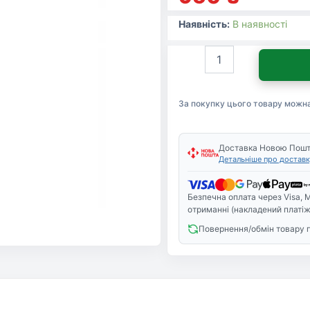
Наявність:
В наявності
Чорнило
InkTec
Epson
R270/290
За покупку цього товару можн
RX590/610/690/Magenta
(E0010-
01LM)
кількість
Доставка Новою Пош
Детальніше про доставк
Безпечна оплата через Visa, M
отриманні (накладений платіж
Повернення/обмін товару 