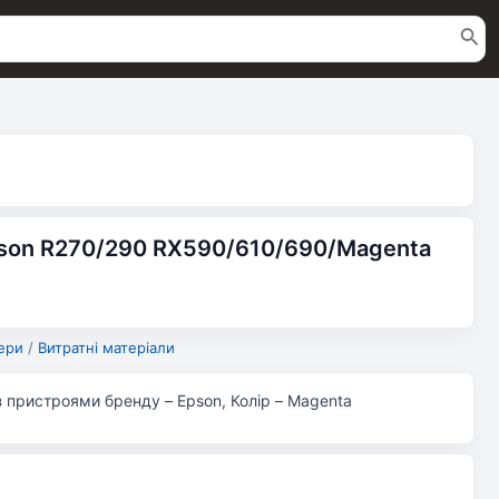
pson R270/290 RX590/610/690/Magenta
ери
/
Витратні матеріали
 з пристроями бренду – Epson, Колір – Magenta