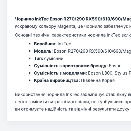
Чорнило InkTec Epson R270/290 RX590/610/690/Ma
яскравому кольору Magenta, це чорнило забезпечує на
Основні технічні характеристики чорнила InkTec вкл
Виробник:
InkTec
Модель:
Epson R270/290 RX590/610/690/Mag
Тип:
сумісний
Сумісність з пристроями бренду:
Epson
Сумісність з моделями:
Epson L800, Stylus 
Країна виробництва:
Південна Корея
Використання чорнила InkTec забезпечує стабільну я
легко замінити витратні матеріали, не турбуючись про
ви отримуєте надійність та відмінні результати друку