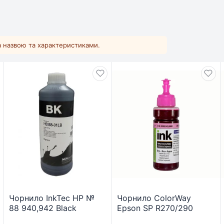
за назвою та характеристиками.
Чорнило InkTec HP №
Чорнило ColorWay
88 940,942 Black
Epson SP R270/290
(H5088-01LB)
RX500 TX650 LMag