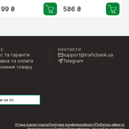
Magen (CW-EW650M01)
BK/С/M/LС/LM/Y (CW-
99
₴
EW650SET01)
586
₴
ІС
КОНТАКТИ
с та гарантія
support@traficbank.ua
авка та оплата
Telegram
рнення товару
Угода користувача
Політика конфіденційності
Публічна оферта
Налаштування Cookies
Сертифікати, ліцензії та патенти