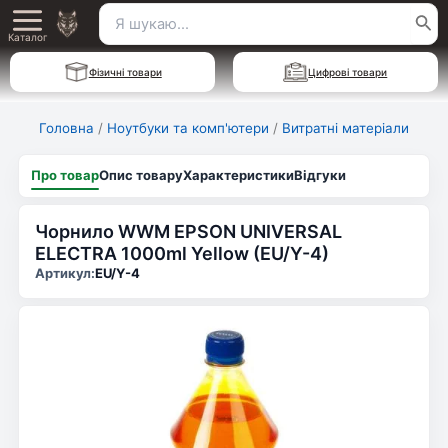
Перейти
Пошук
Main
до
Каталог
для:
вмісту
Menu
Фізичні товари
Цифрові товари
Головна
/
Ноутбуки та комп'ютери
/
Витратні матеріали
Про товар
Опис товару
Характеристики
Відгуки
Чорнило WWM EPSON UNIVERSAL
ELECTRA 1000ml Yellow (EU/Y-4)
Артикул:
EU/Y-4