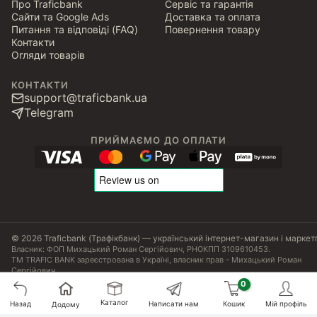
Про Traficbank
Сервіс та гарантія
Сайти та Google Ads
Доставка та оплата
Питання та відповіді (FAQ)
Повернення товару
Контакти
Огляди товарів
КОНТАКТИ
support@traficbank.ua
Telegram
ПРИЙМАЄМО ДО ОПЛАТИ
© 2026 Traficbank (Трафікбанк) — український інтернет-магазин і маркет
Власник: ФОП Михацький Роман Сергійович, РНОКПП 3109610453.
ТМ TRAFIC BANK зареєстрована в Україні, власник прав - Михацький Роман
Сергійович.
Угода користувача
Політика конфіденційності
Публічна оферта
Налаштування Cookies
Сертифікати, ліцензії та патенти
Каталог
Назад
Написати нам
Кошик
Мій профіль
699
₴
Додому
Купити