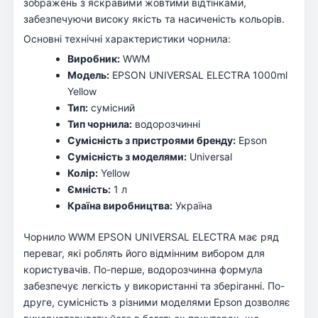
зображень з яскравими жовтими відтінками,
забезпечуючи високу якість та насиченість кольорів.
Основні технічні характеристики чорнила:
Виробник:
WWM
Модель:
EPSON UNIVERSAL ELECTRA 1000ml
Yellow
Тип:
сумісний
Тип чорнила:
водорозчинні
Сумісність з пристроями бренду:
Epson
Сумісність з моделями:
Universal
Колір:
Yellow
Ємність:
1 л
Країна виробництва:
Україна
Чорнило WWM EPSON UNIVERSAL ELECTRA має ряд
переваг, які роблять його відмінним вибором для
користувачів. По-перше, водорозчинна формула
забезпечує легкість у використанні та зберіганні. По-
друге, сумісність з різними моделями Epson дозволяє