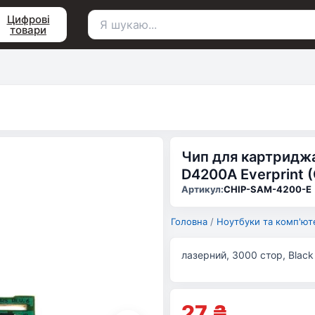
Цифрові
товари
Пошук
для:
Чип для картридж
D4200A Everprint 
Артикул:
CHIP-SAM-4200-E
Головна
/
Ноутбуки та комп'ют
лазерний, 3000 стор, Black
27
₴