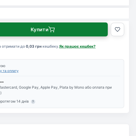
Купити
а отримати до
0,03 грн
кешбеку.
Як працює кешбек?
тою
у та оплату
astercard, Google Pay, Apple Pay, Plata by Mono або оплата при
)
протягом 14 днів
?