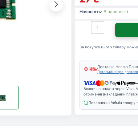
Наявність:
В наявності
Чип
для
картриджа
Samsung
За покупку цього товару можн
SCX-
4200/SCX4220,
для
SCX-
Доставка Новою Пош
Детальніше про доставк
D4200A
Everprint
(CHIP-
Безпечна оплата через Visa, M
SAM-
отриманні (накладений платіж
4200-
Повернення/обмін товару 
E)
кількість