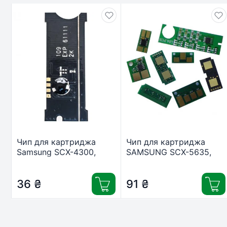
Чип для картриджа
Чип для картриджа
Samsung SCX-4300,
SAMSUNG SCX-5635,
MLT-D109S Everprint
SCX-5835 10K MLT-
(CHIP-SAM-4300-E)
D208L Everprint (CHIP-
36
₴
SAM-5635-10K)
91
₴