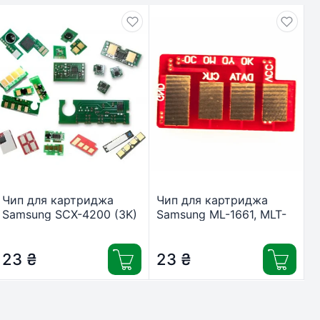
Чип для картриджа
Чип для картриджа
Samsung SCX-4200 (3K)
Samsung ML-1661, MLT-
Black WWM (JYD-
D1043S Everprint (CHIP-
SF4200D3)
SAM-ML-1661-E)
23
₴
23
₴