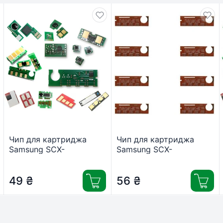
Чип для картриджа
Чип для картриджа
Samsung SCX-
Samsung SCX-
4650F/4650N/4652F/4655F
4200/4220 BASF
2.5K MLT-D117L Everprint
(WWMID-70773)
(CHIP-SAM-SCX4650F-
49
₴
56
₴
E)