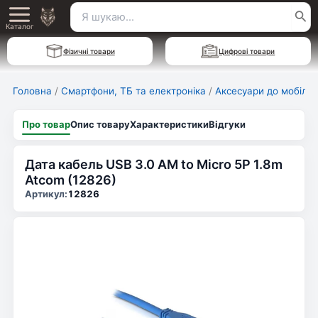
Перейти
Пошук
Main
до
Каталог
для:
вмісту
Menu
Фізичні товари
Цифрові товари
Головна
/
Смартфони, ТБ та електроніка
/
Аксесуари до мобільн
Про товар
Опис товару
Характеристики
Відгуки
Дата кабель USB 3.0 AM to Micro 5P 1.8m
Atcom (12826)
Артикул:
12826