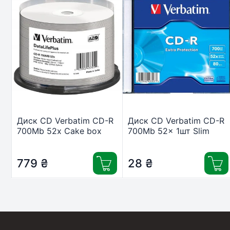
Диск CD Verbatim CD-R
Диск CD Verbatim CD-R
700Mb 52x Cake box
700Mb 52x 1шт Slim
Printable (43745)
Case (43347-1disk)
779
₴
28
₴