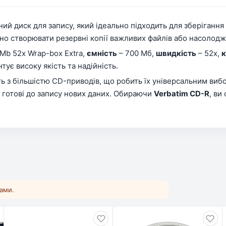
ний диск для запису, який ідеально підходить для зберігання
вно створювати резервні копії важливих файлів або насоло
Mb 52x Wrap-box Extra,
ємність
– 700 Мб,
швидкість
– 52x,
к
тує високу якість та надійність.
ть з більшістю CD-приводів, що робить їх універсальним ви
е готові до запису нових даних. Обираючи
Verbatim CD-R
, ви
ками.