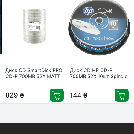
Диск CD SmartDisk PRO
Диск CD HP CD-R
CD-R 700MB 52X MATT
700MB 52X 10шт Spindle
SILVER Wrap, 100шт
(69308/CRE00019-3)
(69832)
829
₴
144
₴