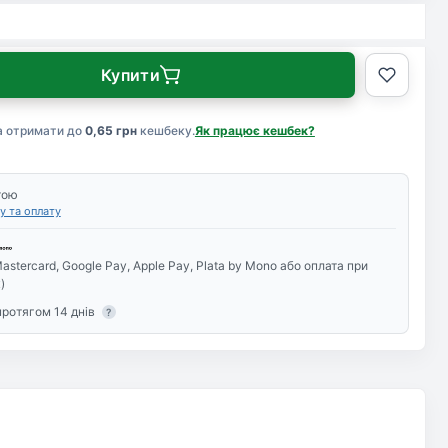
Купити
а отримати до
0,65 грн
кешбеку.
Як працює кешбек?
тою
у та оплату
astercard, Google Pay, Apple Pay, Plata by Mono або оплата при
)
протягом 14 днів
?