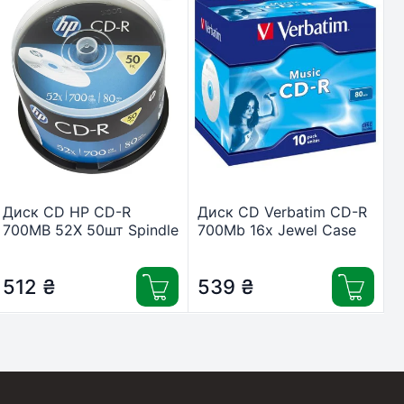
Диск CD HP CD-R
Диск CD Verbatim CD-R
700MB 52X 50шт Spindle
700Mb 16x Jewel Case
(69307/CRE00017-3)
10 Pack Music (43365)
512
₴
539
₴