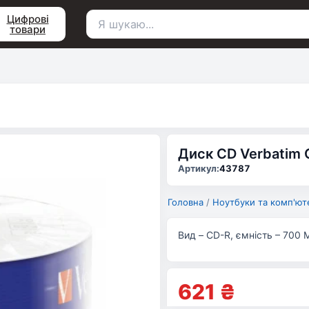
Цифрові
товари
Пошук
для:
Диск CD Verbatim 
Артикул:
43787
Головна
/
Ноутбуки та комп'ют
Вид – CD-R, ємність – 700 М
621
₴