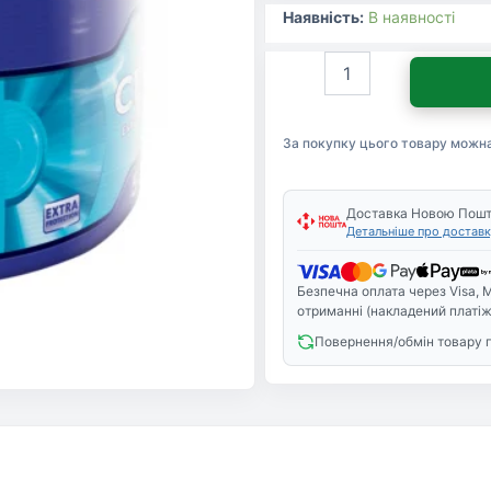
Наявність:
В наявності
Диск
CD
Verbatim
CD-
За покупку цього товару можн
R
700Mb
52x
Wrap-
Доставка Новою Пош
Детальніше про доставк
box
Extra
(43787)
Безпечна оплата через Visa, M
кількість
отриманні (накладений платіж
Повернення/обмін товару 