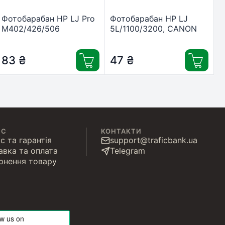
Фотобарабан HP LJ Pro
Фотобарабан HP LJ
M402/426/506
5L/1100/3200, CANON
(CF226A/X/CF287A)
LBP 800/810 SGT (DAS-
Canon 052 High Dens
AX)
SGT (DAD-427-HD)
83
₴
47
₴
ІС
КОНТАКТИ
с та гарантія
support@traficbank.ua
авка та оплата
Telegram
рнення товару