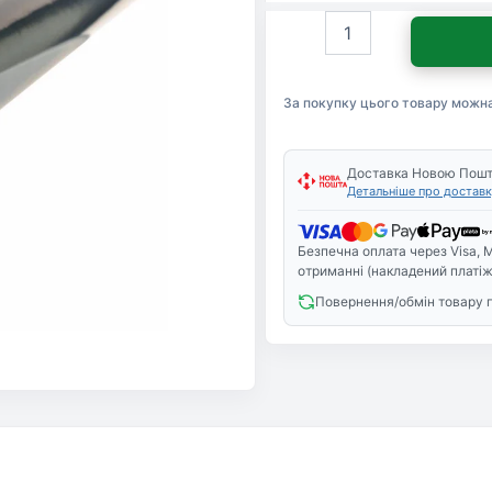
Фотобарабан
HP
LJ1160/1320/P2015
SGT
За покупку цього товару можн
(DAD-
1320)
кількість
Доставка Новою Пош
Детальніше про доставк
Безпечна оплата через Visa, M
отриманні (накладений платіж
Повернення/обмін товару 