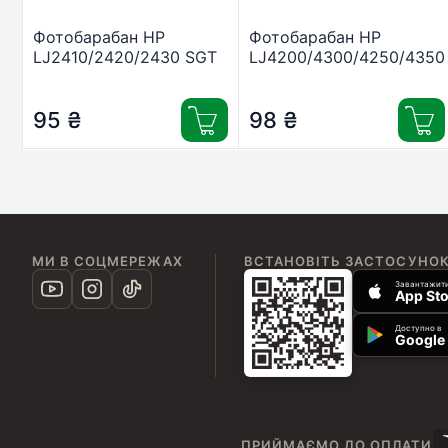
Фотобарабан HP
Фотобарабан HP
LJ2410/2420/2430 SGT
LJ4200/4300/4250/4350
(DAD-2420)
SGT (033085/DAD-
4300)
95
₴
98
₴
МИ В СОЦМЕРЕЖАХ
ВСТАНОВІТЬ ЗАСТОСУНО
Завантажити
App Sto
Доступно в
Google 
ПРИЙМАЄМО ДО ОПЛАТИ