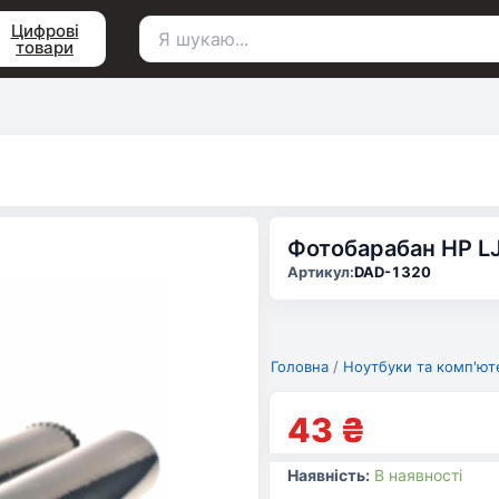
Цифрові
товари
Пошук
для:
Фотобарабан HP L
Артикул:
DAD-1320
Головна
/
Ноутбуки та комп'ют
43
₴
Наявність:
В наявності