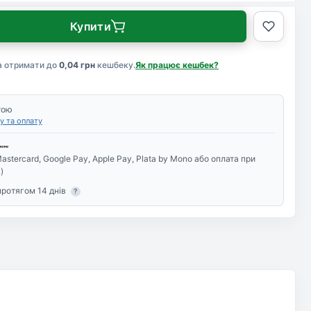
Купити
а отримати до
0,04 грн
кешбеку.
Як працює кешбек?
тою
у та оплату
astercard, Google Pay, Apple Pay, Plata by Mono або оплата при
)
протягом 14 днів
?