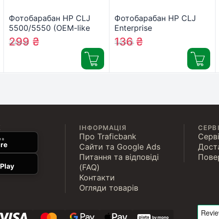
Фотобарабан HP CLJ
Фотобарабан HP CLJ
5500/5550 (OEM-like
Enterprise
color) SGT (DAD-C5500)
M552/553/570/577,
299
₴
136
₴
319
₴
147
₴
CF360A/361A/362A/363A
SGT (DAD-C553)
К
ІНФОРМАЦІЯ
СЕРВ
Про Traficbank
Серві
 в
re
Сайти та Google Ads
Дост
Питання та відповіді
Пове
Play
(FAQ)
Контакти
Огляди товарів