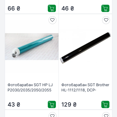
66
₴
46
₴
Фотобарабан SGT HP LJ
Фотобарабан SGT Brother
P2030/2035/2050/2055
HL-1112/1118, DCP-
(DAS-2035-1)
1518/1510, MFC-
1818/1813 (PAD-
43
₴
129
₴
DR1035/DR-1075)