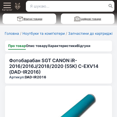
Перейти
Пошук
Main
до
Каталог
для:
вмісту
Menu
Фізичні товари
Цифрові товари
Головна
/
Ноутбуки та комп'ютери
/
Запчастини до картриджів
Про товар
Опис товару
Характеристики
Відгуки
Фотобарабан SGT CANON iR-
2016/2016J/2018/2020 (55К) C-EXV14
(DAD-IR2016)
Артикул:
DAD-IR2016