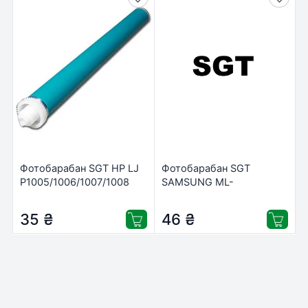
Фотобарабан SGT HP LJ
Фотобарабан SGT
P1005/1006/1007/1008
SAMSUNG ML-
(DAS-1505)
2160/2162/2165/SCX-
3400/3405/MLT-D101
35
₴
46
₴
(YAD-SS2161-2)