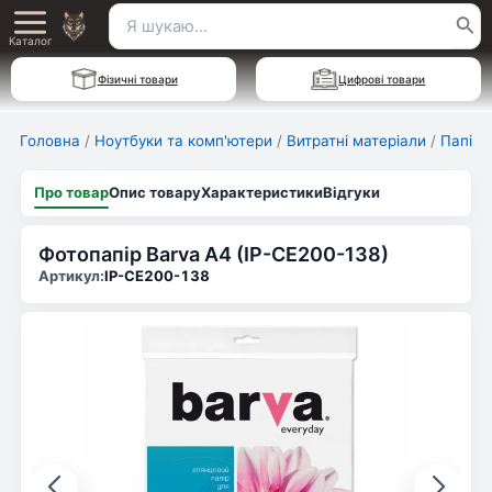
Перейти
Пошук
Main
до
Каталог
для:
вмісту
Menu
Фізичні товари
Цифрові товари
Головна
/
Ноутбуки та комп'ютери
/
Витратні матеріали
/
Папір і
Про товар
Опис товару
Характеристики
Відгуки
Фотопапір Barva A4 (IP-CE200-138)
Артикул:
IP-CE200-138