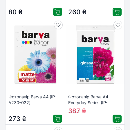
CE200-211)
80
₴
260
₴
Фотопапір Barva A4 (IP-
Фотопапір Barva A4
A230-022)
Everyday Series (IP-
CE230-141)
387
₴
408
₴
273
₴