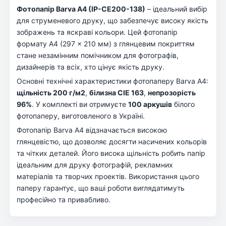
Фотопапір Barva A4 (IP-CE200-138)
– ідеальний вибір
для струменевого друку, що забезпечує високу якість
зображень та яскраві кольори. Цей фотопапір
формату A4 (297 x 210 мм) з глянцевим покриттям
стане незамінним помічником для фотографів,
дизайнерів та всіх, хто цінує якість друку.
Основні технічні характеристики фотопаперу Barva A4:
щільність 200 г/м2
,
білизна CIE 163
,
непрозорість
96%
. У комплекті ви отримуєте
100 аркушів
білого
фотопаперу, виготовленого в Україні.
Фотопапір Barva A4 відзначається високою
глянцевістю, що дозволяє досягти насичених кольорів
та чітких деталей. Його висока щільність робить папір
ідеальним для друку фотографій, рекламних
матеріалів та творчих проектів. Використання цього
паперу гарантує, що ваші роботи виглядатимуть
професійно та привабливо.