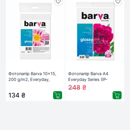
Фотопапір Barva 10×15,
Фотопапір Barva A4
200 g/m2, Everyday,
Everyday Series (IP-
Glossy 100с (IP-CE200-
CE230-229)
248
₴
262
₴
217)
134
₴