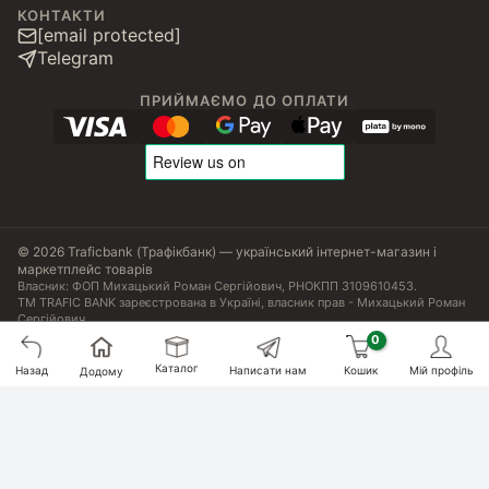
КОНТАКТИ
[email protected]
Telegram
ПРИЙМАЄМО ДО ОПЛАТИ
© 2026 Traficbank (Трафікбанк) — український інтернет-магазин і
маркетплейс товарів
Власник: ФОП Михацький Роман Сергійович, РНОКПП 3109610453.
ТМ TRAFIC BANK зареєстрована в Україні, власник прав - Михацький Роман
Сергійович.
Угода користувача
Політика конфіденційності
Публічна оферта
Налаштування Cookies
Сертифікати, ліцензії та патенти
Каталог
Назад
Написати нам
Кошик
Мій профіль
Додому