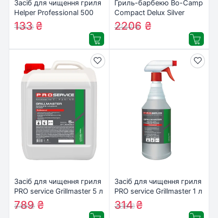
Засіб для чищення гриля
Гриль-барбекю Bo-Camp
Helper Professional 500
Compact Delux Silver
мл (4823019009705)
(8108360)
133
₴
2206
₴
144
₴
2347
₴
Засіб для чищення гриля
Засіб для чищення гриля
PRO service Grillmaster 5 л
PRO service Grillmaster 1 л
(4823071627541)
(4823071627510)
789
₴
314
₴
849
₴
338
₴