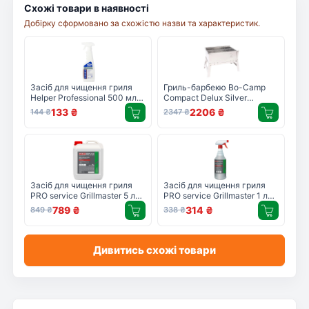
Схожі товари в наявності
Добірку сформовано за схожістю назви та характеристик.
Засіб для чищення гриля
Гриль-барбекю Bo-Camp
Helper Professional 500 мл
Compact Delux Silver
(4823019009705)
(8108360)
133
₴
2206
₴
144
₴
2347
₴
Засіб для чищення гриля
Засіб для чищення гриля
PRO service Grillmaster 5 л
PRO service Grillmaster 1 л
(4823071627541)
(4823071627510)
789
₴
314
₴
849
₴
338
₴
Дивитись схожі товари