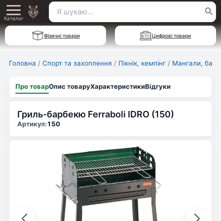
Перейти
Пошук
Main
до
Каталог
для:
вмісту
Menu
Фізичні товари
Цифрові товари
Головна
/
Спорт та захоплення
/
Пікнік, кемпінг
/
Мангали, барб
Про товар
Опис товару
Характеристики
Відгуки
Гриль-барбекю Ferraboli IDRO (150)
Артикул:
150