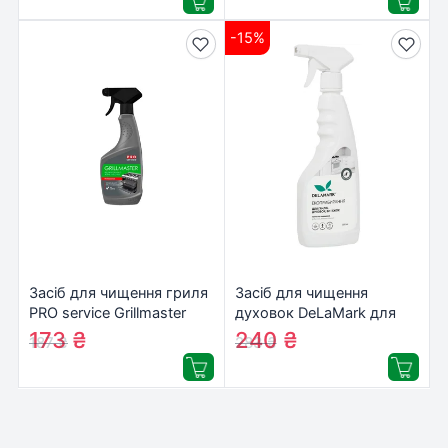
-15%
Засіб для чищення гриля
Засіб для чищення
PRO service Grillmaster
духовок DeLaMark для
550 мл (4823071651331)
грилів, духовок,
173
₴
240
₴
187
₴
283
₴
витяжок, коптильних
камер 500 мл
(4820152332332)