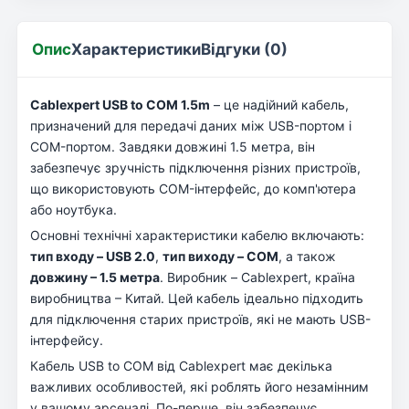
Опис
Характеристики
Відгуки (0)
Cablexpert USB to COM 1.5m
– це надійний кабель,
призначений для передачі даних між USB-портом і
COM-портом. Завдяки довжині 1.5 метра, він
забезпечує зручність підключення різних пристроїв,
що використовують COM-інтерфейс, до комп'ютера
або ноутбука.
Основні технічні характеристики кабелю включають:
тип входу – USB 2.0
,
тип виходу – COM
, а також
довжину – 1.5 метра
. Виробник – Cablexpert, країна
виробництва – Китай. Цей кабель ідеально підходить
для підключення старих пристроїв, які не мають USB-
інтерфейсу.
Кабель USB to COM від Cablexpert має декілька
важливих особливостей, які роблять його незамінним
у вашому арсеналі. По-перше, він забезпечує