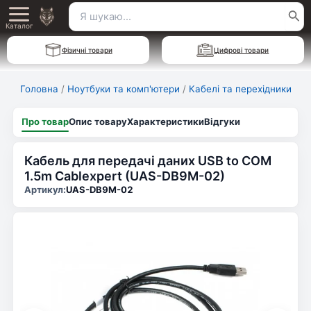
Перейти
Пошук
Main
до
Каталог
для:
вмісту
Menu
Фізичні товари
Цифрові товари
Головна
/
Ноутбуки та комп'ютери
/
Кабелі та перехідники
Про товар
Опис товару
Характеристики
Відгуки
Кабель для передачі даних USB to COM
1.5m Cablexpert (UAS-DB9M-02)
Артикул:
UAS-DB9M-02