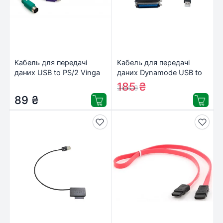
Кабель для передачі
Кабель для передачі
даних USB to PS/2 Vinga
даних Dynamode USB to
(VCPUSB2PS2)
LPT 1.8m (USB2.0-to-
185
₴
204
₴
Parallel)
89
₴