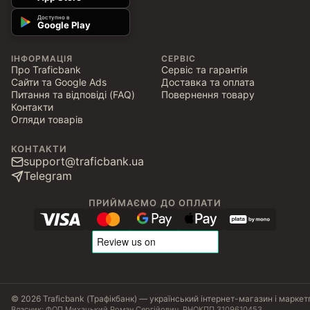
Доступно в
Google Play
ІНФОРМАЦІЯ
СЕРВІС
Про Traficbank
Сервіс та гарантія
Сайти та Google Ads
Доставка та оплата
Питання та відповіді (FAQ)
Повернення товару
Контакти
Огляди товарів
КОНТАКТИ
support@traficbank.ua
Telegram
ПРИЙМАЄМО ДО ОПЛАТИ
© 2026 Traficbank (Трафікбанк) — український інтернет-магазин і маркет
Власник: ФОП Михацький Роман Сергійович, РНОКПП 3109610453.