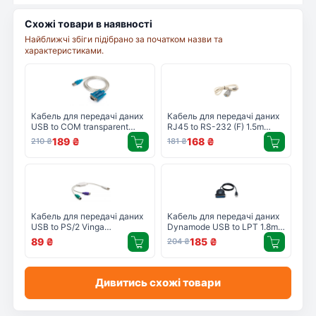
Схожі товари в наявності
Найближчі збіги підібрано за початком назви та
характеристиками.
Кабель для передачі даних
Кабель для передачі даних
USB to COM transparent
RJ45 to RS-232 (F) 1.5m
Vinga (VCPUSBCOM)
PowerPlant (CA913251)
189
₴
168
₴
210
₴
181
₴
Кабель для передачі даних
Кабель для передачі даних
USB to PS/2 Vinga
Dynamode USB to LPT 1.8m
(VCPUSB2PS2)
(USB2.0-to-Parallel)
89
₴
185
₴
204
₴
Дивитись схожі товари