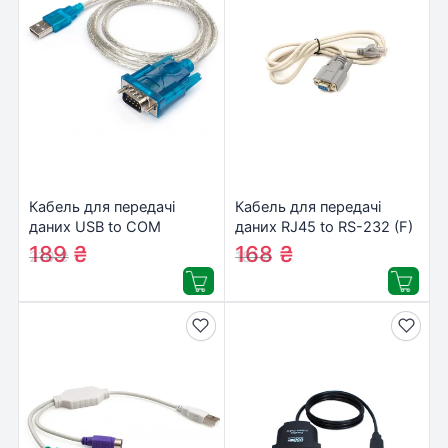
Кабель для передачі
Кабель для передачі
даних USB to COM
даних RJ45 to RS-232 (F)
transparent Vinga
1.5m PowerPlant
189
₴
168
₴
210
₴
181
₴
(VCPUSBCOM)
(CA913251)