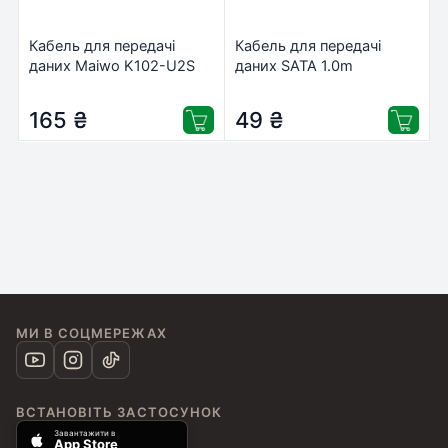
Кабель для передачі
Кабель для передачі
даних Maiwo K102-U2S
даних SATA 1.0m
Cablexpert (CC-SATA-
DATA-XL)
165
₴
49
₴
МИ В СОЦМЕРЕЖАХ
ВСТАНОВІТЬ ЗАСТОСУНОК
Завантажити в
App Store