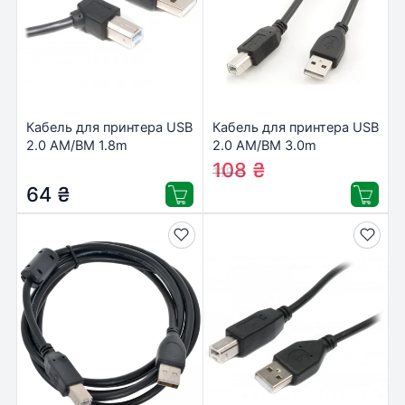
Кабель для принтера USB
Кабель для принтера USB
2.0 AM/BM 1.8m
2.0 AM/BM 3.0m
Cablexpert (CCP-USB2-
Cablexpert (CCF-USB2-
108
₴
118
₴
AMBM90-6)
AMBM-10)
64
₴