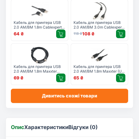
Кабель для принтера USB
Кабель для принтера USB
2.0 AM/BM 1.8m Cablexpert
2.0 AM/BM 3.0m Cablexpert
(CCP-USB2-AMBM90-6)
(CCF-USB2-AMBM-10)
64
₴
108
₴
118
₴
Кабель для принтера USB
Кабель для принтера USB
2.0 AM/BM 1.8m Maxxter
2.0 AM/BM 1.8m Maxxter (U-
(UF-AMBM-6)
AMBM-6)
69
₴
65
₴
Дивитись схожі товари
Опис
Характеристики
Відгуки (0)