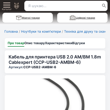
Перейти
Пошук
Main
до
Каталог
для:
вмісту
Menu
Фізичні товари
Цифрові товари
Головна
/
Ноутбуки та комп'ютери
/
Техніка для друку та скану
Про товар
Опис товару
Характеристики
Відгуки
Кабель для принтера USB 2.0 AM/BM 1.8m
Cablexpert (CCP-USB2-AMBM-6)
Артикул:
CCP-USB2-AMBM-6