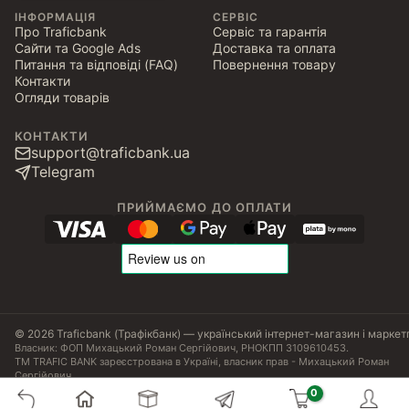
ІНФОРМАЦІЯ
СЕРВІС
Про Traficbank
Сервіс та гарантія
Сайти та Google Ads
Доставка та оплата
Питання та відповіді (FAQ)
Повернення товару
Контакти
Огляди товарів
КОНТАКТИ
support@traficbank.ua
Telegram
ПРИЙМАЄМО ДО ОПЛАТИ
© 2026 Traficbank (Трафікбанк) — український інтернет-магазин і маркет
Власник: ФОП Михацький Роман Сергійович, РНОКПП 3109610453.
ТМ TRAFIC BANK зареєстрована в Україні, власник прав - Михацький Роман
Сергійович.
Угода користувача
Політика конфіденційності
Публічна оферта