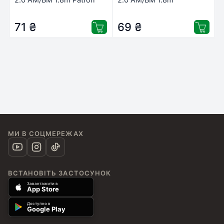
(CAB-PN-AMBM-18)
PowerPlant (KD00AS1220)
71
₴
69
₴
МИ В СОЦМЕРЕЖАХ
ВСТАНОВІТЬ ЗАСТОСУНОК
Завантажити в
App Store
Доступно в
Google Play