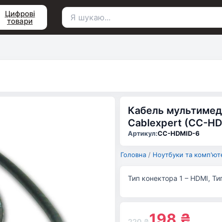
Цифрові
товари
Пошук
для:
Кабель мультимеді
Cablexpert (CC-H
Артикул:
CC-HDMID-6
Головна
/
Ноутбуки та комп'ют
Тип конектора 1 – HDMI, Ти
198
₴
220
₴