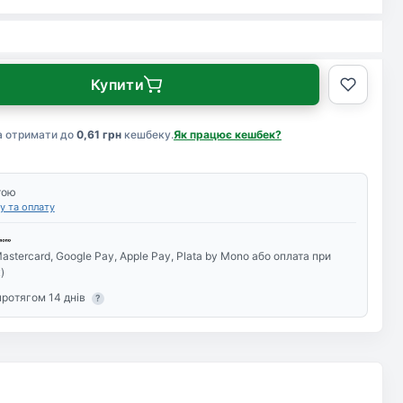
Купити
а отримати до
0,61 грн
кешбеку.
Як працює кешбек?
тою
у та оплату
astercard, Google Pay, Apple Pay, Plata by Mono або оплата при
)
протягом 14 днів
?