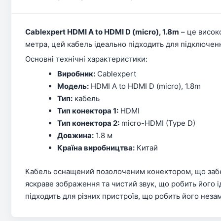
Cablexpert HDMI A to HDMI D (micro), 1.8m
– це висок
метра, цей кабель ідеально підходить для підключенн
Основні технічні характеристики:
Виробник:
Cablexpert
Модель:
HDMI A to HDMI D (micro), 1.8m
Тип:
кабель
Тип конектора 1:
HDMI
Тип конектора 2:
micro-HDMI (Type D)
Довжина:
1.8 м
Країна виробництва:
Китай
Кабель оснащений позолоченим конектором, що забезп
яскраве зображення та чистий звук, що робить його і
підходить для різних пристроїв, що робить його неза