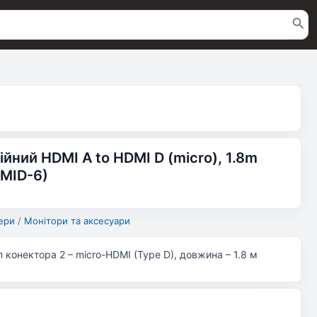
йний HDMI A to HDMI D (micro), 1.8m
DMID-6)
ери
/
Монітори та аксесуари
п конектора 2 – micro-HDMI (Type D), довжина – 1.8 м