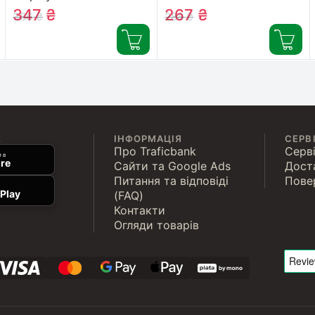
1.8m Cablexpert (CC-DP-
(micro), 3.0m Atcom
347
₴
267
₴
386
₴
288
₴
HDMI-6)
(15269)
К
ІНФОРМАЦІЯ
СЕРВ
Про Traficbank
Серві
 в
re
Сайти та Google Ads
Дост
Питання та відповіді
Пове
Play
(FAQ)
Контакти
Огляди товарів