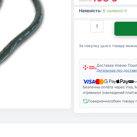
Наявність:
В наявності
Кабель
мультимедійний
HDMI
A
За покупку цього товару можн
to
HDMI
D
(micro),
Доставка Новою Пош
Детальніше про доставк
1.8m
Cablexpert
(CC-
Безпечна оплата через Visa, M
HDMID-
отриманні (накладений платіж
6)
Повернення/обмін товару 
кількість