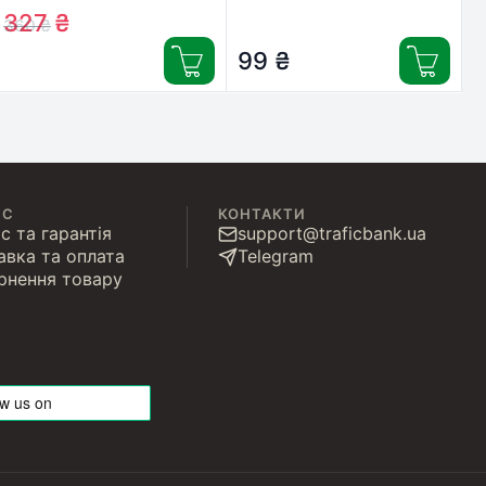
(micro), 5.0m PowerPlant
Cablexpert (CC-HDMI4-
327
₴
360
₴
(KD00AS1245)
1M)
99
₴
ІС
КОНТАКТИ
с та гарантія
support@traficbank.ua
авка та оплата
Telegram
рнення товару