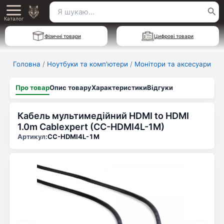
Перейти
Пошук
Main
до
Каталог
для:
вмісту
Menu
Фізичні товари
Цифрові товари
Головна
/
Ноутбуки та комп'ютери
/
Монітори та аксесуари
Про товар
Опис товару
Характеристики
Відгуки
Кабель мультимедійний HDMI to HDMI
1.0m Cablexpert (CC-HDMI4L-1M)
Артикул:
CC-HDMI4L-1M