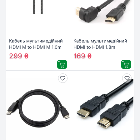
Кабель мультимедійний
Кабель мультимедійний
HDMI M to HDMI M 1.0m
HDMI to HDMI 1.8m
Cablexpert (CCBP-HDMI-
Cablexpert (CC-HDMI490-
299
₴
169
₴
329
₴
184
₴
1M)
6)