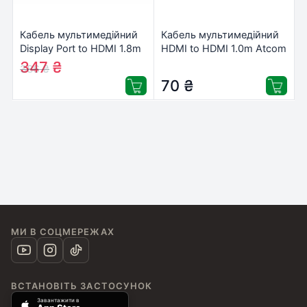
Кабель мультимедійний
Кабель мультимедійний
Display Port to HDMI 1.8m
HDMI to HDMI 1.0m Atcom
Cablexpert (CC-DP-HDMI-
(17390)
347
₴
386
₴
6)
70
₴
МИ В СОЦМЕРЕЖАХ
ВСТАНОВІТЬ ЗАСТОСУНОК
Завантажити в