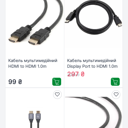
Кабель мультимедійний
Кабель мультимедійний
HDMI to HDMI 1.0m
Display Port to HDMI 1.0m
Cablexpert (CC-HDMI4-
Cablexpert (CC-DP-HDMI-
297
₴
330
₴
1M)
1M)
99
₴