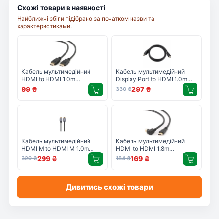
Схожі товари в наявності
Найближчі збіги підібрано за початком назви та
характеристиками.
Кабель мультимедійний
Кабель мультимедійний
HDMI to HDMI 1.0m
Display Port to HDMI 1.0m
Cablexpert (CC-HDMI4-1M)
Cablexpert (CC-DP-HDMI-
99
₴
297
₴
330
₴
1M)
Кабель мультимедійний
Кабель мультимедійний
HDMI M to HDMI M 1.0m
HDMI to HDMI 1.8m
Cablexpert (CCBP-HDMI-1M)
Cablexpert (CC-HDMI490-6)
299
₴
169
₴
329
₴
184
₴
Дивитись схожі товари