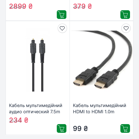
V2.1 8K60Hz/4K120Hz
black Vention (DAEBJ)
2899
₴
379
₴
3258
₴
412
₴
AOC Cablexpert (CC-
HDMI8K-AOC-5M)
Кабель мультимедійний
Кабель мультимедійний
аудио оптический 7.5m
HDMI to HDMI 1.0m
Cablexpert (CC-OPT-7.5M)
Cablexpert (CC-HDMI4-
234
₴
258
₴
1M)
99
₴