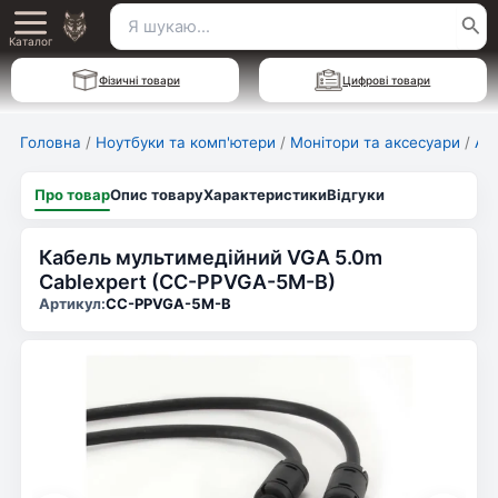
Перейти
Пошук
Main
до
Каталог
для:
вмісту
Menu
Фізичні товари
Цифрові товари
Головна
/
Ноутбуки та комп'ютери
/
Монітори та аксесуари
/
Ак
Про товар
Опис товару
Характеристики
Відгуки
Кабель мультимедійний VGA 5.0m
Cablexpert (CC-PPVGA-5M-B)
Артикул:
CC-PPVGA-5M-B