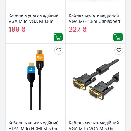
Кабель мультимедійний
Кабель мультимедійний
VGA M to VGA M 1.8m
VGA M/F 1.8m Cablexpert
Cablexpert (CC-PPVGA-
(CC-PPVGAX-6B)
199
₴
227
₴
217
₴
247
₴
6B)
Кабель мультимедійний
Кабель мультимедійний
HDMI M to HDMI M 5.0m
VGA M to VGA M 5.0m