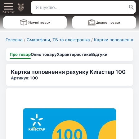
Перейти
Пошук
Main
до
Каталог
для:
вмісту
Menu
Фізичні товари
Цифрові товари
Головна
/
Смартфони, ТБ та електроніка
/
Картки поповнення
Про товар
Опис товару
Характеристики
Відгуки
Картка поповнення рахунку Київстар 100
Артикул:
100