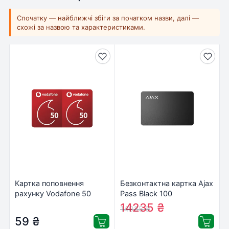
Спочатку — найближчі збіги за початком назви, далі —
схожі за назвою та характеристиками.
Картка поповнення
Безконтактна картка Ajax
рахунку Vodafone 50
Pass Black 100
(USGMPJB00100011__V)
14235
₴
14985
₴
59
₴