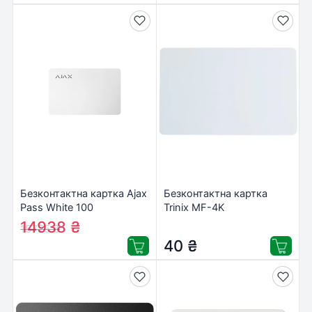
Безконтактна картка Ajax
Безконтактна картка
Pass White 100
Trinix MF-4K
14938
₴
15725
₴
40
₴