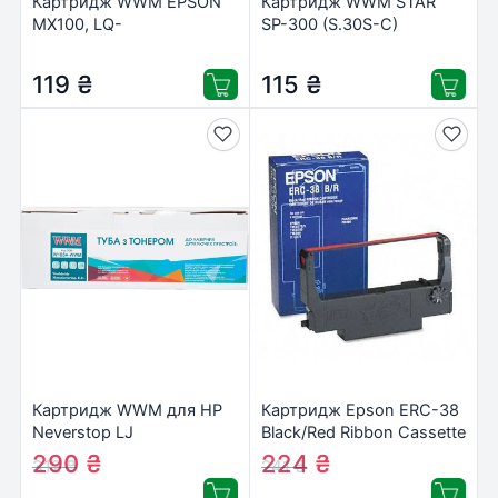
Картридж WWM EPSON
Картридж WWM STAR
MX100, LQ-
SP-300 (S.30S-C)
1000/1050/1170 (E.07S-C)
119
₴
115
₴
Картридж WWM для HP
Картридж Epson ERC-38
Neverstop LJ
Black/Red Ribbon Cassette
1000a/1000w/1200a/1200w,W1103A
(C43S015376)
290
₴
224
₴
312
₴
241
₴
Black (W1103A-WWM)