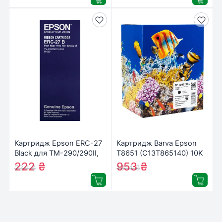
Картридж Epson ERC-27
Картридж Barva Epson
Black для TM-290/290II,
T8651 (C13T865140) 10K
TM-U (C43S015366)
арк Black (IC-T8651XXL)
222
₴
953
₴
234
₴
1014
₴