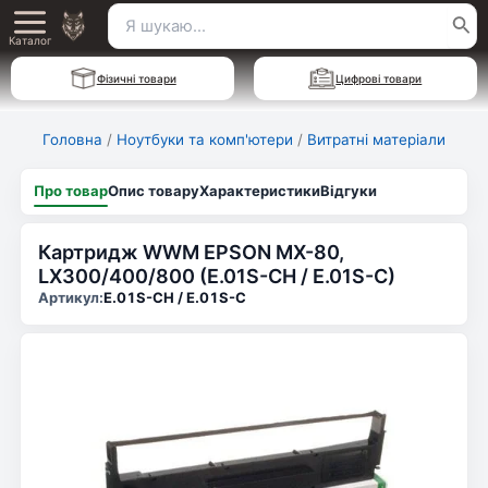
Перейти
Пошук
Main
до
Каталог
для:
вмісту
Menu
Фізичні товари
Цифрові товари
Головна
/
Ноутбуки та комп'ютери
/
Витратні матеріали
Про товар
Опис товару
Характеристики
Відгуки
Картридж WWM EPSON MX-80,
LX300/400/800 (E.01S-CH / E.01S-C)
Артикул:
E.01S-CH / E.01S-C