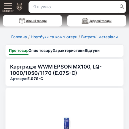
Перейти
Пошук
Main
до
Каталог
для:
вмісту
Menu
Фізичні товари
Цифрові товари
Головна
/
Ноутбуки та комп'ютери
/
Витратні матеріали
Про товар
Опис товару
Характеристики
Відгуки
Картридж WWM EPSON MX100, LQ-
1000/1050/1170 (E.07S-C)
Артикул:
E.07S-C