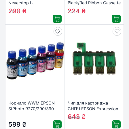
Neverstop LJ
Black/Red Ribbon Cassette
1000a/1000w/1200a/1200w,W1103A
(C43S015376)
290
₴
224
₴
312
₴
241
₴
Black (W1103A-WWM)
Чорнило WWM EPSON
Чип для картриджа
StPhoto R270/290/390
СНПЧ EPSON Expression
SET (E82SET-2)
Home XP-313/XP-413
643
₴
699
₴
WWM (CH.0267)
599
₴