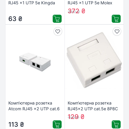
RJ45 x1 UTP 5e Kingda
RJ45 x1 UTP 5e Molex
(KD-WP6034-C5e)
(SBX-00006-02)
372
₴
392
₴
63
₴
Комп’ютерна розетка
Комп’ютерна розетка
Atcom RJ45 x2 UTP cat.6
RJ45x2 UTP cat.5e 8P8C
(60252)
Vinga (VCPRJ45O2)
129
₴
139
₴
113
₴