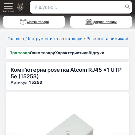
Перейти
Пошук
Main
до
Каталог
для:
вмісту
Menu
Фізичні товари
Цифрові товари
Головна
/
Інструменти та автотовари
/
Розетки та вимикачі
Про товар
Опис товару
Характеристики
Відгуки
Комп’ютерна розетка Atcom RJ45 x1 UTP
5e (15253)
Артикул:
15253