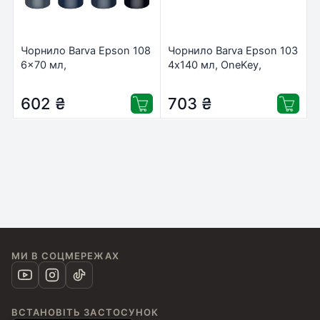
Чорнило Barva Epson 108
Чорнило Barva Epson 103
6×70 мл,
4х140 мл, OneKey,
BK/C/M/Y/LC/LM, special,
pigment BK/C/M/Y, special
OneKey (E108-070-MP)
(E103-140-MP)
602
₴
703
₴
МИ В СОЦМЕРЕЖАХ
ВСТАНОВІТЬ ЗАСТОСУНОК