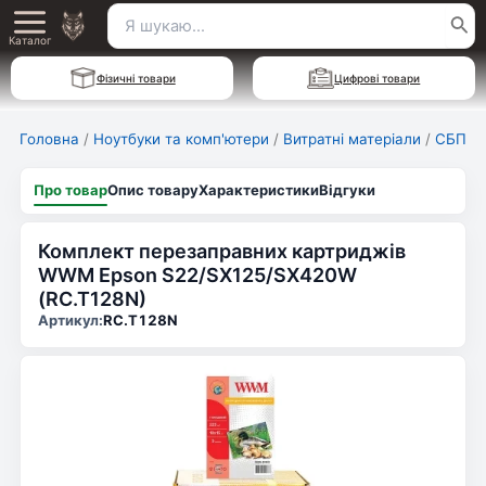
Перейти
Пошук
Main
до
Каталог
для:
вмісту
Menu
Фізичні товари
Цифрові товари
Головна
/
Ноутбуки та комп'ютери
/
Витратні матеріали
/
СБПЧ 
Про товар
Опис товару
Характеристики
Відгуки
Комплект перезаправних картриджів
WWM Epson S22/SX125/SX420W
(RC.T128N)
Артикул:
RC.T128N