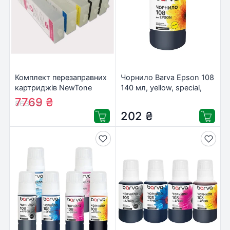
Комплект перезаправних
Чорнило Barva Epson 108
картриджів NewTone
140 мл, yellow, special,
CANON iPF TM-200/305
OneKey (E108-1012)
7769
₴
8633
₴
260ml (RC.PFI-120ARC)
202
₴