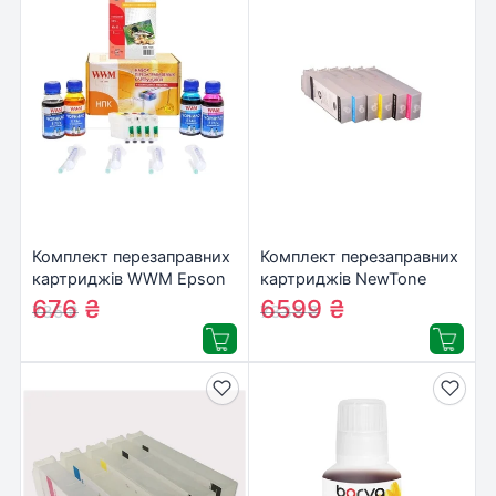
Комплект перезаправних
Комплект перезаправних
картриджів WWM Epson
картриджів NewTone
C91/CX4300/T26/27/TX106/109
Canon iPF605/iPF750
676
₴
6599
₴
735
₴
7333
₴
(RC.T092N)
(RC.PFI-102ARC)