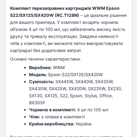
Комплект перезаправних картриджів WWM Epson
S22/SX125/SX420W (RC.T128N)
– це ідеальне рішення
для вашого принтера. У комплект входять чорнила
об'ємом 4 шт по 100 мл, що забезпечить високу якість
друку та тривалу експлуатацію. Завдяки наявності
чіпів у комплекті, ви зможете легко використовувати
картриджі без додаткових витрат.
Основні технічні характеристики:
Виробник:
WWM
Модель:
Epson S22/SX125/SX420W
Сумісність:
SX445W, SX440W, SX435W,
SX430W, SX425W, SX420W, SX235W, SX230,
SX130, SX125, S22, Epson, Stylus, Office,
BX305F
Чорнило в комплекті:
4 шт по 100 мл
Чіпи:
з чіпами в комплекті
Країна виробництва:
Україна