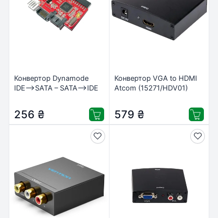
Конвертор Dynamode
Конвертор VGA to HDMI
IDE–>SATA – SATA–>IDE
Atcom (15271/HDV01)
(IDE-SATA-SI)
256
₴
579
₴