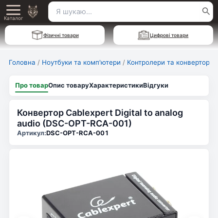
Перейти
Пошук
Main
до
Каталог
для:
вмісту
Menu
Фізичні товари
Цифрові товари
Головна
/
Ноутбуки та комп'ютери
/
Контролери та конвертори
Про товар
Опис товару
Характеристики
Відгуки
Конвертор Cablexpert Digital to analog
audio (DSC-OPT-RCA-001)
Артикул:
DSC-OPT-RCA-001