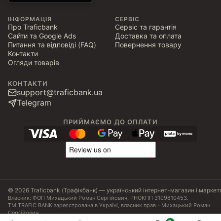
ІНФОРМАЦІЯ
СЕРВІС
Про Traficbank
Сервіс та гарантія
Сайти та Google Ads
Доставка та оплата
Питання та відповіді (FAQ)
Повернення товару
Контакти
Огляди товарів
КОНТАКТИ
support@traficbank.ua
Telegram
ПРИЙМАЄМО ДО ОПЛАТИ
© 2026 Traficbank (Трафікбанк) — український інтернет-магазин і маркет
Власник: ФОП Михацький Роман Сергійович, РНОКПП 3109610453.
ТМ TRAFIC BANK зареєстрована в Україні, власник прав - Михацький Роман
Сергійович.