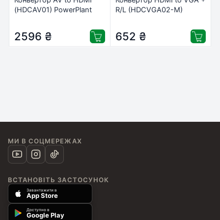
(HDCAV01) PowerPlant
R/L (HDCVGA02-M)
(CA911479)
PowerPlant (CA911493)
2596
₴
652
₴
МИ В СОЦМЕРЕЖАХ
ВСТАНОВІТЬ ЗАСТОСУНОК
Завантажити в
App Store
Доступно в
Google Play