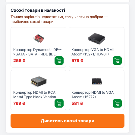
Схожі товари в наявності
Точних варіантів недостатньо, тому частина добірки —
приблизно схожі товари.
Конвертор Dynamode IDE--
Конвертор VGA to HDMI
>SATA - SATA-->IDE (IDE-
Atcom (15271/HDV01)
SATA-SI)
256
₴
579
₴
Конвертор HDMI to RCA
Конвертор HDMI to VGA
Metal Type black Vention
Atcom (15272)
(AEEB0)
799
₴
581
₴
Дивитись схожі товари