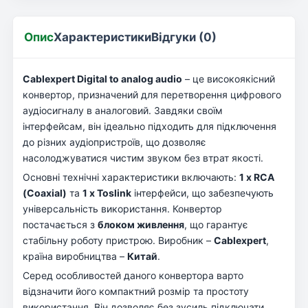
Опис
Характеристики
Відгуки (0)
Cablexpert Digital to analog audio
– це високоякісний
конвертор, призначений для перетворення цифрового
аудіосигналу в аналоговий. Завдяки своїм
інтерфейсам, він ідеально підходить для підключення
до різних аудіопристроїв, що дозволяє
насолоджуватися чистим звуком без втрат якості.
Основні технічні характеристики включають:
1 x RCA
(Coaxial)
та
1 x Toslink
інтерфейси, що забезпечують
універсальність використання. Конвертор
постачається з
блоком живлення
, що гарантує
стабільну роботу пристрою. Виробник –
Cablexpert
,
країна виробництва –
Китай
.
Серед особливостей даного конвертора варто
відзначити його компактний розмір та простоту
використання. Він дозволяє без зусиль підключати